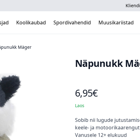
Kliendi
sjad
Koolikaubad
Spordivahendid
Muusikariistad
äpunukk Mäger
Näpunukk Mä
6,95€
Toote hind
Laos
Kirjeldus
Sobib nii lugude jutustam
keele- ja motoorikaarengut
Vanusele 12+ elukuud