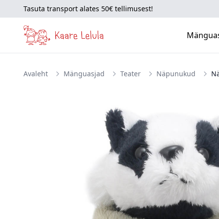
Tasuta transport alates 50€ tellimusest!
Mängua
Avaleht
Mänguasjad
Teater
Näpunukud
N