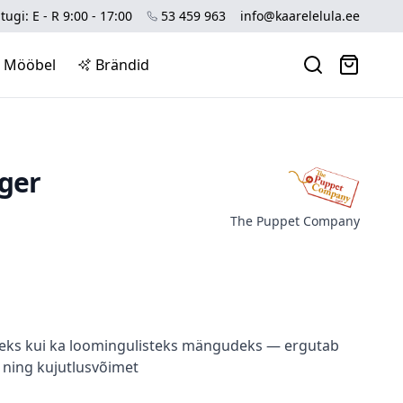
tugi: E - R 9:00 - 17:00
53 459 963
info@kaarelelula.ee
Mööbel
Brändid
ger
The Puppet Company
iseks kui ka loomingulisteks mängudeks — ergutab
 ning kujutlusvõimet