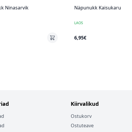
k Ninasarvik
Näpunukk Kaisukaru
LAOS
6,95€
iad
Kiirvalikud
ad
Ostukorv
ad
Ostuteave