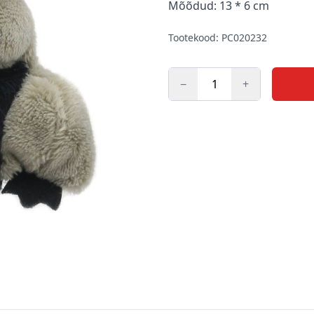
Mõõdud: 13 * 6 cm
Tootekood: PC020232
−
+
Kogus