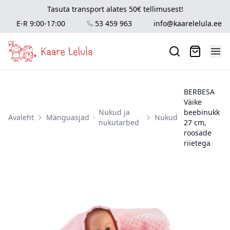
Tasuta transport alates 50€ tellimusest!
E-R 9:00-17:00
53 459 963
info@kaarelelula.ee
BERBESA
Väike
Nukud ja
beebinukk
Avaleht
Mänguasjad
Nukud
nukutarbed
27 cm,
roosade
riietega