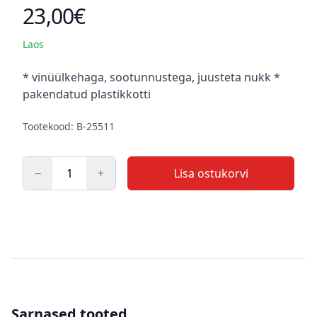
23,00€
Toote hind
Laos
Kirjeldus
* vinüülkehaga, sootunnustega, juusteta nukk *
pakendatud plastikkotti
Tootekood: B-25511
−
+
Lisa ostukorvi
Kogus
Sarnased tooted