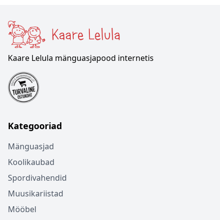
Kaare Lelula mänguasjapood internetis
Kategooriad
Mänguasjad
Koolikaubad
Spordivahendid
Muusikariistad
Mööbel