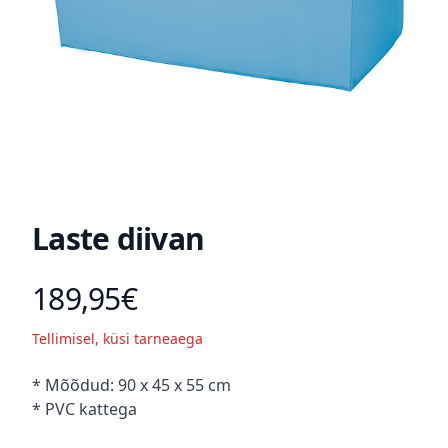
Laste diivan
189,95€
Toote hind
Tellimisel, küsi tarneaega
Kirjeldus
* Mõõdud: 90 x 45 x 55 cm
* PVC kattega