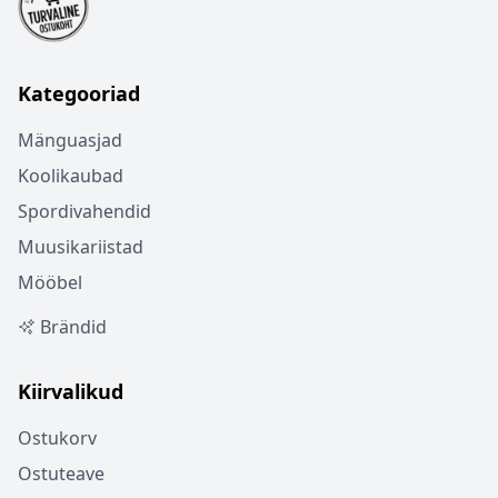
Kategooriad
Mänguasjad
Koolikaubad
Spordivahendid
Muusikariistad
Mööbel
Brändid
Kiirvalikud
Ostukorv
Ostuteave