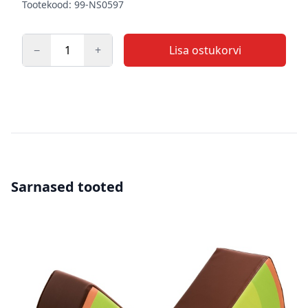
Tootekood: 99-NS0597
−
+
Lisa ostukorvi
Kogus
Sarnased tooted