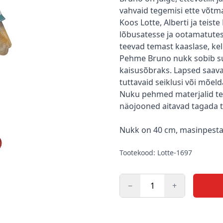
vahvaid tegemisi ette võtm
Koos Lotte, Alberti ja teis
lõbusatesse ja ootamatutes
teevad temast kaaslase, kel
Pehme Bruno nukk sobib su
kaisusõbraks. Lapsed saav
tuttavaid seiklusi või mõel
Nuku pehmed materjalid tee
näojooned aitavad tagada 
Nukk on 40 cm, masinpestav
Tootekood: Lotte-1697
−
+
Kogus