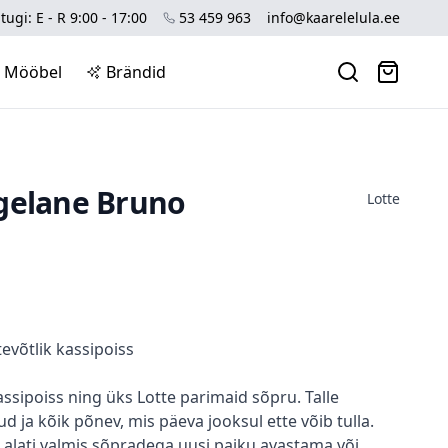
tugi: E - R 9:00 - 17:00
53 459 963
info@kaarelelula.ee
Mööbel
Brändid
gelane Bruno
Lotte
tevõtlik kassipoiss
ipoiss ning üks Lotte parimaid sõpru. Talle
 ja kõik põnev, mis päeva jooksul ette võib tulla.
ja alati valmis sõpradega uusi paiku avastama või