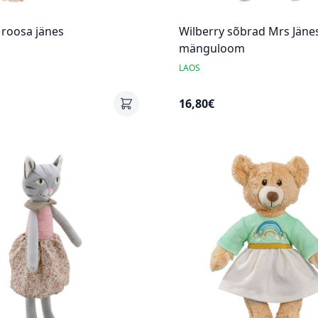
 roosa jänes
Wilberry sõbrad Mrs Jäne
mänguloom
LAOS
16,80€