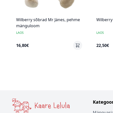
Wilberry sõbrad Mr Jänes, pehme
Wilberry
mänguloom
LAOS
LAOS
16,80€
22,50€
Kategoor
Mänguasj