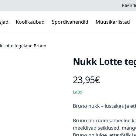
Kliendi
sjad
Koolikaubad
Spordivahendid
Muusikariistad
k Lotte tegelane Bruno
Nukk Lotte te
23,95€
Toote hind
Laos
Kirjeldus
Bruno nukk – lustakas ja et
Bruno on rõõmsameelne kass
meeldivad seiklused, mängud
Bruno on julge, ettevõtlik 