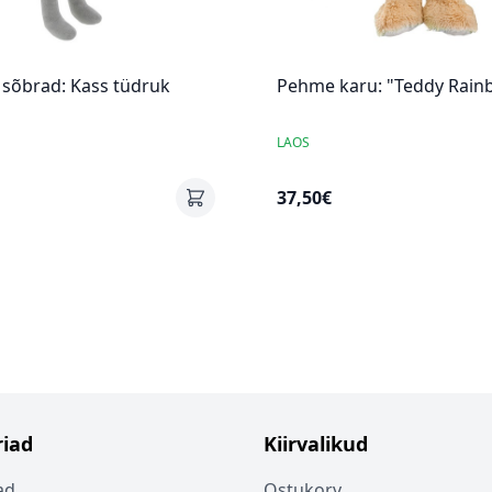
 sõbrad: Kass tüdruk
Pehme karu: "Teddy Rain
LAOS
37,50€
iad
Kiirvalikud
ad
Ostukorv