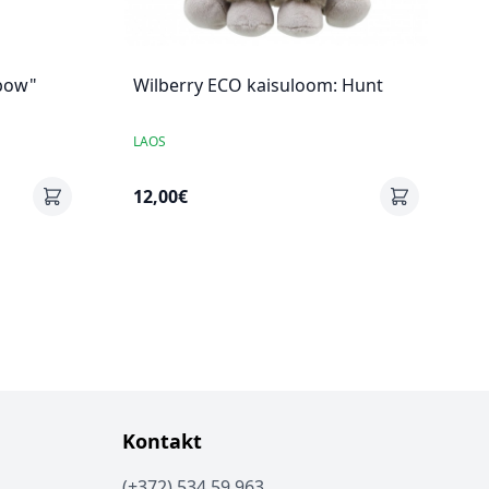
bow"
Wilberry ECO kaisuloom: Hunt
LAOS
12,00€
Kontakt
(+372) 534 59 963