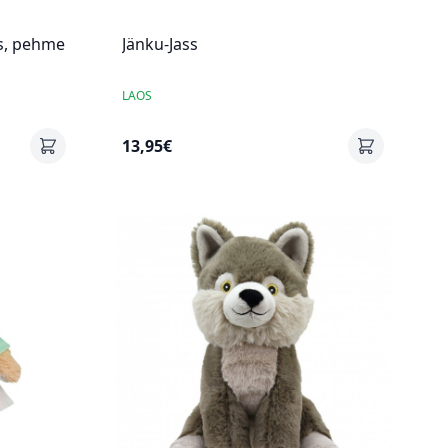
s, pehme
Jänku-Jass
LAOS
13,95€