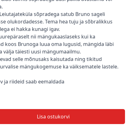
a.
te Leiutajateküla sõpradega satub Bruno sageli
se olukordadesse. Tema hea tuju ja sõbralikkus
lega ei hakka kunagi igav.
urepäraselt nii mängukaaslaseks kui ka
ad koos Brunoga luua oma lugusid, mängida läbi
da välja täiesti uusi mängumaailmu.
vad selle mõnusaks kaisutada ning tikitud
turvalise mängukogemuse ka väiksematele lastele.
 ja riideid saab eemaldada
Lisa ostukorvi