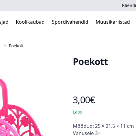
Kliendi
sjad
Koolikaubad
Spordivahendid
Muusikariistad
Poekott
Poekott
3,00€
Toote hind
Laos
Kirjeldus
Mõõdud: 25 × 21.5 × 11 cm
Vanusele 3+