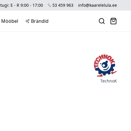
tugi: E - R 9:00 - 17:00
53 459 963
info@kaarelelula.ee
Mööbel
Brändid
TechnoK