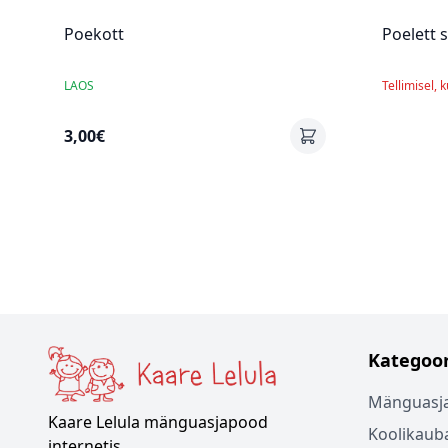
Poekott
Poelett 
LAOS
Tellimisel, 
3,00€
Kategoor
Mänguasj
Kaare Lelula mänguasjapood
Koolikaub
internetis