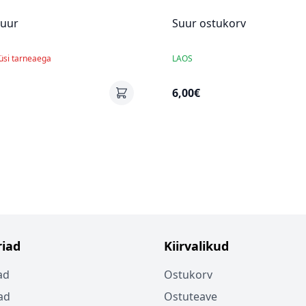
suur
Suur ostukorv
küsi tarneaega
LAOS
6,00€
iad
Kiirvalikud
ad
Ostukorv
ad
Ostuteave