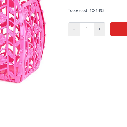
Tootekood: 10-1493
−
+
Kogus