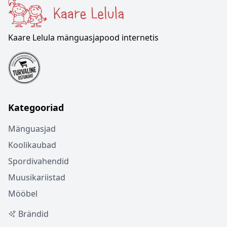
Kaare Lelula mänguasjapood internetis
Kategooriad
Mänguasjad
Koolikaubad
Spordivahendid
Muusikariistad
Mööbel
Brändid