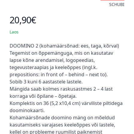
SCHUBI
20,90€
Toote hind
Laos
Kirjeldus
DOOMINO 2 (kohamäärsõnad: ees, taga, kõrval)
Tegemist on õppemänguga, mis on kasutatav
lapse kõne arendamisel, logopeedias,
tegevusteraapias ja keeleõppes (ingl.k.
prepositions: in front of – behind – next to).
Sobib 3 kuni 6 aastastele lastele.
Mängida saab kolmes raskusastmes 2 – 4 last
korraga või õpilane – õpetaja.
Komplektis on 36 (5,2 x10,4 cm) värviliste piltidega
doominokaarti.
Kohamäärsõnade doomino mäng on mõeldud
kasutamiseks varajases keeleõppes või lastele,
kellel on probleeme ruumilist paiknemist