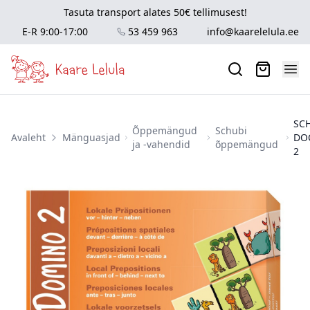
Tasuta transport alates 50€ tellimusest!
E-R 9:00-17:00
53 459 963
info@kaarelelula.ee
SC
Õppemängud
Schubi
Avaleht
Mänguasjad
DO
ja -vahendid
õppemängud
2