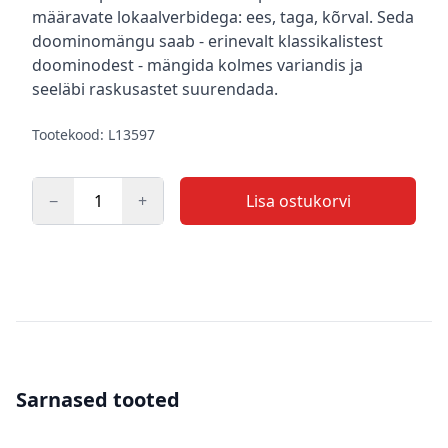
määravate lokaalverbidega: ees, taga, kõrval. Seda
doominomängu saab - erinevalt klassikalistest
doominodest - mängida kolmes variandis ja
seeläbi raskusastet suurendada.
Tootekood: L13597
−
+
Lisa ostukorvi
Kogus
Sarnased tooted