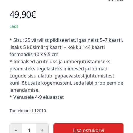
49,90€
Toote hind
Laos
Kirjeldus
* Sisu: 25 värvilist pildiseeriat, igas neist 5–7 kaarti,
lisaks 5 küsimärgikaarti – kokku 144 kaarti
formaadis 10 x 9,5 cm
* Ideaalsed aruteluks ja ümberjutustamiseks,
peamisteks tegelasteks inimesed ja loomad.
Lugude sisu ulatub igapäevastest juhtumistest
kuni lõbusate kogemusteni, seda läbi probleemide
lahendamise.
* Vanusele 4-9 eluaastat
Tootekood: L12010
−
+
Lisa ostukorvi