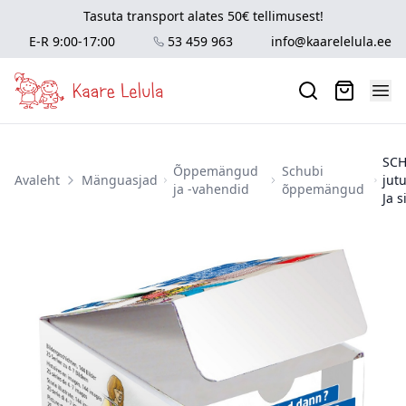
Tasuta transport alates 50€ tellimusest!
E-R 9:00-17:00
53 459 963
info@kaarelelula.ee
SCH
Õppemängud
Schubi
Avaleht
Mänguasjad
jut
ja -vahendid
õppemängud
Ja si