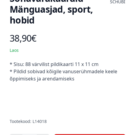
SCHUBI
Mänguasjad, sport,
hobid
38,90€
Toote hind
Laos
Kirjeldus
* Sisu: 88 värvilist pildikaarti 11 x 11 cm
* Pildid sobivad kõigile vanuserühmadele keele
õppimiseks ja arendamiseks
Tootekood: L14018