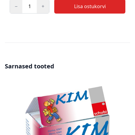
−
+
Lisa ostukorvi
Kogus
Sarnased tooted