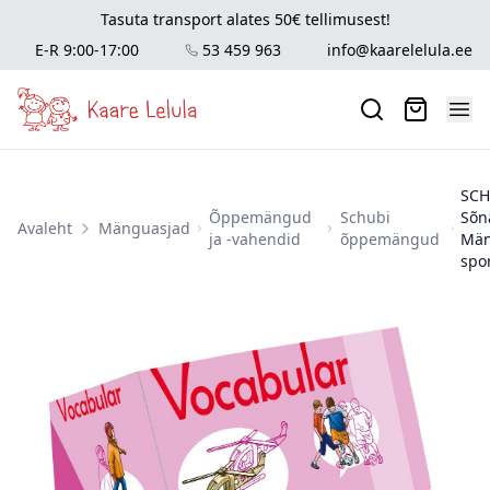
Tasuta transport alates 50€ tellimusest!
E-R 9:00-17:00
53 459 963
info@kaarelelula.ee
SCH
Õppemängud
Schubi
Sõn
Avaleht
Mänguasjad
ja -vahendid
õppemängud
Män
spor