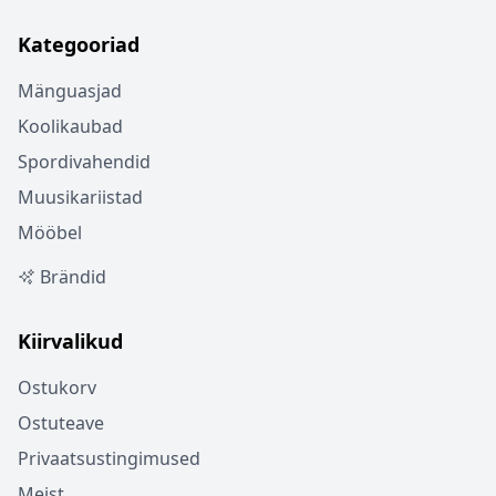
Kategooriad
Mänguasjad
Koolikaubad
Spordivahendid
Muusikariistad
Mööbel
Brändid
Kiirvalikud
Ostukorv
Ostuteave
Privaatsustingimused
Meist