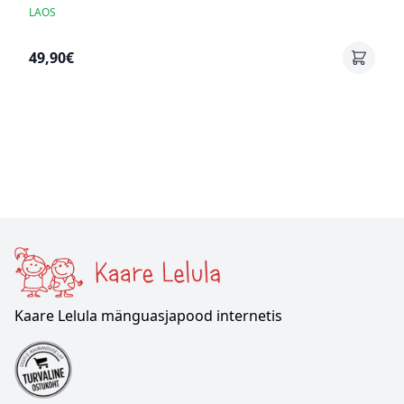
LAOS
49,90€
Kaare Lelula mänguasjapood internetis