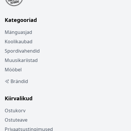
Kategooriad
Mänguasjad
Koolikaubad
Spordivahendid
Muusikariistad
Mööbel
Brändid
Kiirvalikud
Ostukorv
Ostuteave
Privaatsustingimused