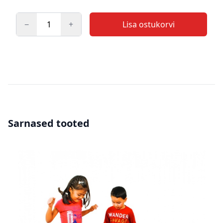
−
+
Lisa ostukorvi
Kogus
Sarnased tooted