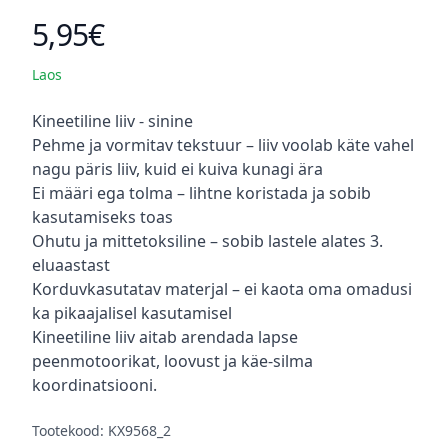
5,95€
Toote hind
Laos
Kirjeldus
Kineetiline liiv - sinine
Pehme ja vormitav tekstuur – liiv voolab käte vahel
nagu päris liiv, kuid ei kuiva kunagi ära
Ei määri ega tolma – lihtne koristada ja sobib
kasutamiseks toas
Ohutu ja mittetoksiline – sobib lastele alates 3.
eluaastast
Korduvkasutatav materjal – ei kaota oma omadusi
ka pikaajalisel kasutamisel
Kineetiline liiv aitab arendada lapse
peenmotoorikat, loovust ja käe-silma
koordinatsiooni.
Tootekood: KX9568_2