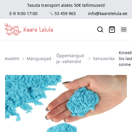
Tasuta transport alates 50€ tellimusest!
E-R 9:00-17:00
53 459 963
info@kaarelelula.ee
Kineet
Õppemängud
Avaleht
Mänguasjad
Sensoorika
liiv las
ja -vahendid
sinine