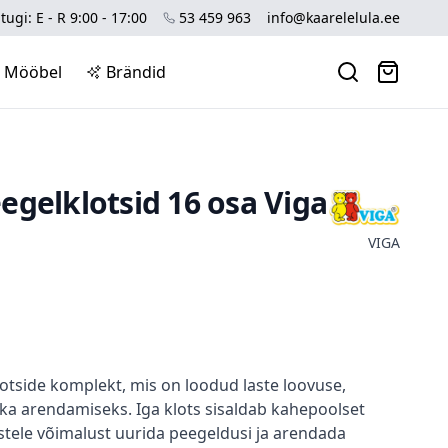
tugi: E - R 9:00 - 17:00
53 459 963
info@kaarelelula.ee
Mööbel
Brändid
egelklotsid 16 osa Viga
VIGA
otside komplekt, mis on loodud laste loovuse,
ka arendamiseks. Iga klots sisaldab kahepoolset
stele võimalust uurida peegeldusi ja arendada