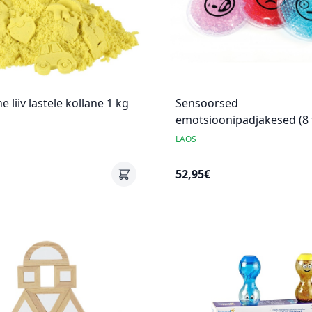
ne liiv lastele kollane 1 kg
Sensoorsed
emotsioonipadjakesed (8 
AMAYA
LAOS
52,95€