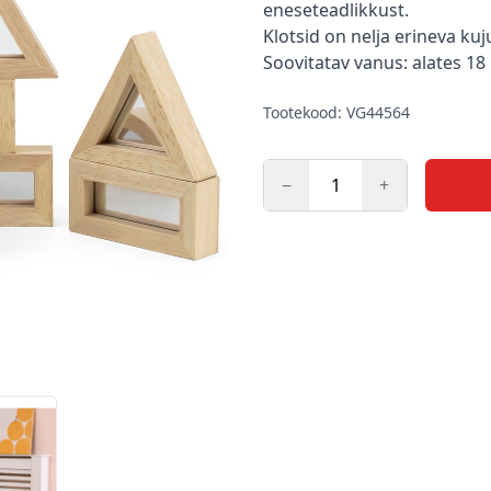
eneseteadlikkust.
Klotsid on nelja erineva kuj
Soovitatav vanus: alates 18
Tootekood: VG44564
−
+
Kogus