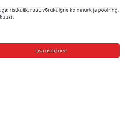
uga: ristkülik, ruut, võrdkülgne kolmnurk ja poolring.
 kuust.
Lisa ostukorvi