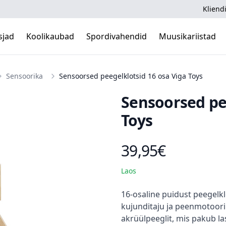
Kliendi
sjad
Koolikaubad
Spordivahendid
Muusikariistad
Sensoorika
Sensoorsed peegelklotsid 16 osa Viga Toys
Sensoorsed pe
Toys
39,95€
Toote hind
Laos
Kirjeldus
16-osaline puidust peegelkl
kujunditaju ja peenmotoori
akrüülpeeglit, mis pakub la