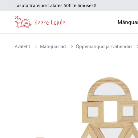
Tasuta transport alates 50€ tellimusest!
Mängua
Avaleht
Mänguasjad
Õppemängud ja -vahendid