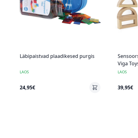
Läbipaistvad plaadikesed purgis
Sensoors
Viga Toy
LAOS
LAOS
24,95€
39,95€