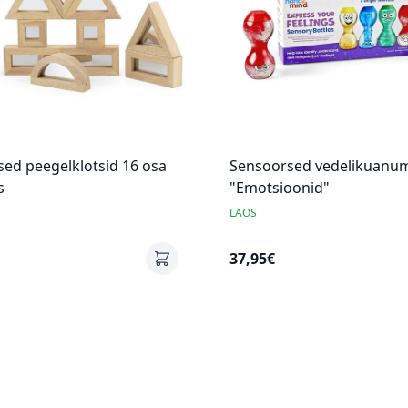
ed peegelklotsid 16 osa
Sensoorsed vedelikuanu
s
"Emotsioonid"
LAOS
37,95€