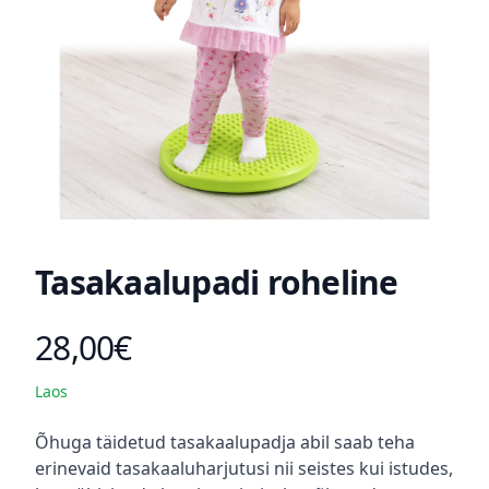
Tasakaalupadi roheline
28,00€
Toote hind
Laos
Kirjeldus
Õhuga täidetud tasakaalupadja abil saab teha
erinevaid tasakaaluharjutusi nii seistes kui istudes,