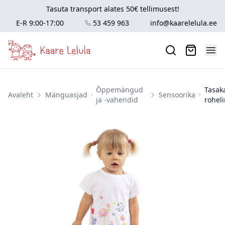
Tasuta transport alates 50€ tellimusest!
E-R 9:00-17:00
53 459 963
info@kaarelelula.ee
Õppemängud
Tasak
Avaleht
Mänguasjad
Sensoorika
ja -vahendid
rohel