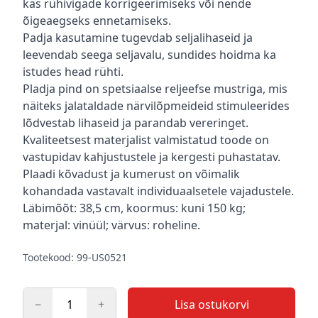
kas rühivigade korrigeerimiseks või nende
õigeaegseks ennetamiseks.
Padja kasutamine tugevdab seljalihaseid ja
leevendab seega seljavalu, sundides hoidma ka
istudes head rühti.
Pladja pind on spetsiaalse reljeefse mustriga, mis
näiteks jalataldade närvilõpmeideid stimuleerides
lõdvestab lihaseid ja parandab vereringet.
Kvaliteetsest materjalist valmistatud toode on
vastupidav kahjustustele ja kergesti puhastatav.
Plaadi kõvadust ja kumerust on võimalik
kohandada vastavalt individuaalsetele vajadustele.
Läbimõõt: 38,5 cm, koormus: kuni 150 kg;
materjal: vinüül; värvus: roheline.
Tootekood: 99-US0521
−
+
Lisa ostukorvi
Kogus