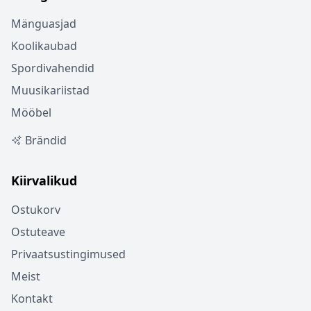
Mänguasjad
Koolikaubad
Spordivahendid
Muusikariistad
Mööbel
Brändid
Kiirvalikud
Ostukorv
Ostuteave
Privaatsustingimused
Meist
Kontakt