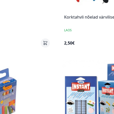
Korktahvli nõelad värvilis
LAOS
2,50€