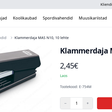
Kliendi
sjad
Koolikaubad
Spordivahendid
Muusikariistad
ndid
Klammerdaja MAS N10, 10 lehte
Klammerdaja M
2,45€
Toote hind
Laos
Kirjeldus
Tootekood: E-754M
−
+
Kogus