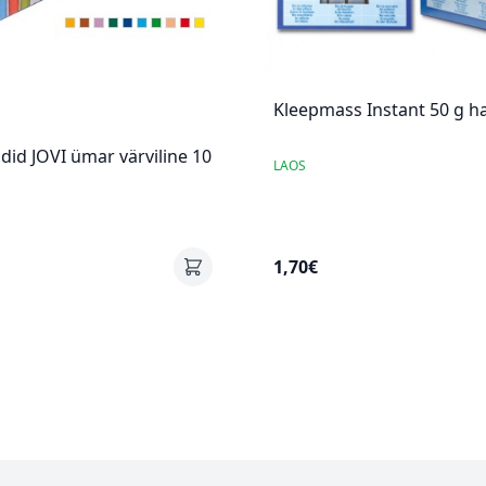
Kleepmass Instant 50 g ha
idid JOVI ümar värviline 10
LAOS
1,70€