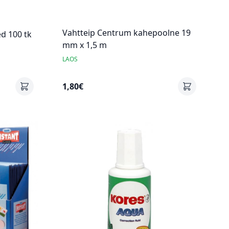
Vahtteip Centrum kahepoolne 19
ed 100 tk
mm x 1,5 m
LAOS
1,80€