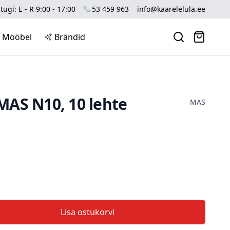
tugi: E - R 9:00 - 17:00
53 459 963
info@kaarelelula.ee
Mööbel
Brändid
AS N10, 10 lehte
MAS
Lisa ostukorvi