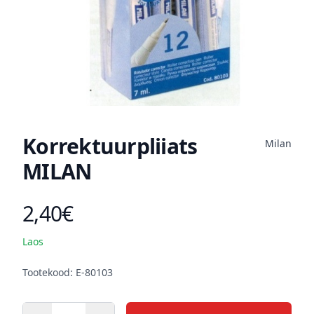
Korrektuurpliiats
Milan
MILAN
2,40€
Toote hind
Laos
Kirjeldus
Tootekood: E-80103