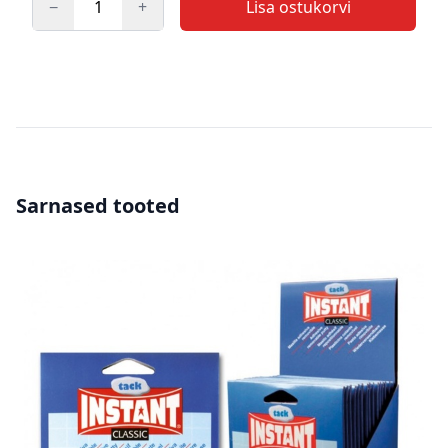
−
+
Lisa ostukorvi
Kogus
Sarnased tooted