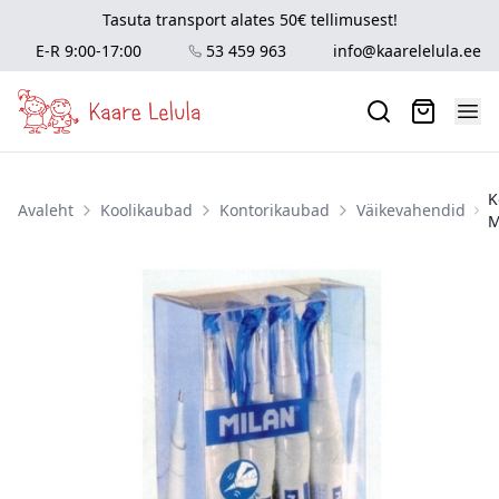
Tasuta transport alates 50€ tellimusest!
E-R 9:00-17:00
53 459 963
info@kaarelelula.ee
K
Avaleht
Koolikaubad
Kontorikaubad
Väikevahendid
M