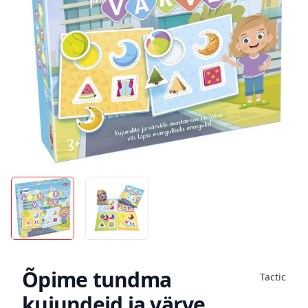
Õpime tundma
Tactic
kujundeid ja värve