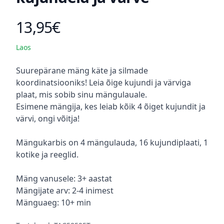
13,95€
Toote hind
Laos
Kirjeldus
Suurepärane mäng käte ja silmade
koordinatsiooniks! Leia õige kujundi ja värviga
plaat, mis sobib sinu mängulauale.
Esimene mängija, kes leiab kõik 4 õiget kujundit ja
värvi, ongi võitja!
Mängukarbis on 4 mängulauda, 16 kujundiplaati, 1
kotike ja reeglid.
Mäng vanusele: 3+ aastat
Mängijate arv: 2-4 inimest
Mänguaeg: 10+ min