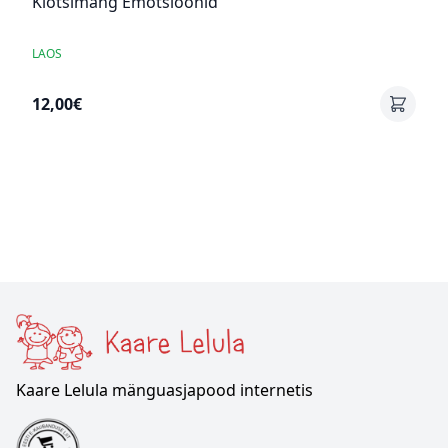
Klotsimäng Emotsioonid
LAOS
12,00€
Kaare Lelula mänguasjapood internetis