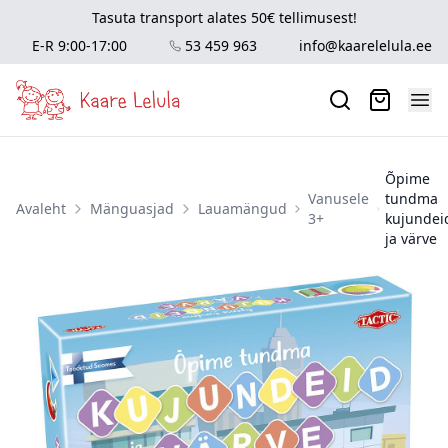
Tasuta transport alates 50€ tellimusest!
E-R 9:00-17:00
53 459 963
info@kaarelelula.ee
Õpime
Vanusele
tundma
Avaleht
Mänguasjad
Lauamängud
3+
kujundei
ja värve