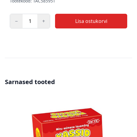
Tootekood: TAC58595T
−
+
Lisa ostukorvi
Kogus
Sarnased tooted