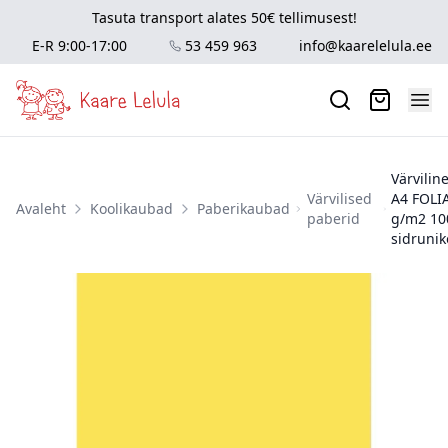
Tasuta transport alates 50€ tellimusest!
E-R 9:00-17:00
53 459 963
info@kaarelelula.ee
Värvilin
Värvilised
A4 FOLI
Avaleht
Koolikaubad
Paberikaubad
paberid
g/m2 10
sidrunik