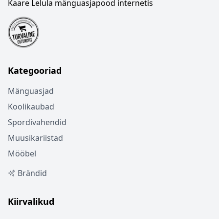
Kaare Lelula mänguasjapood internetis
Kategooriad
Mänguasjad
Koolikaubad
Spordivahendid
Muusikariistad
Mööbel
Brändid
Kiirvalikud