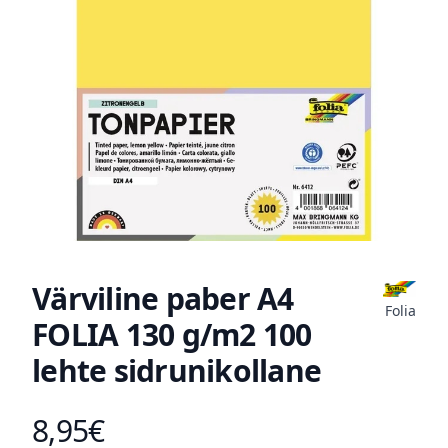
Värviline paber A4
Folia
FOLIA 130 g/m2 100
lehte sidrunikollane
8,95€
Toote hind