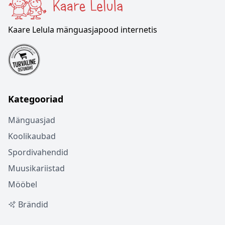
Kaare Lelula mänguasjapood internetis
Kategooriad
Mänguasjad
Koolikaubad
Spordivahendid
Muusikariistad
Mööbel
Brändid