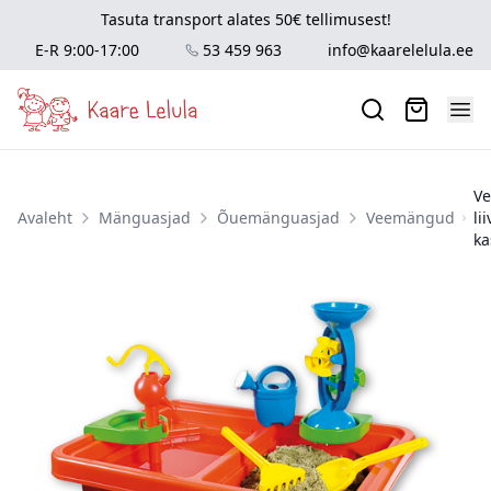
Tasuta transport alates 50€ tellimusest!
E-R 9:00-17:00
53 459 963
info@kaarelelula.ee
Ve
Avaleht
Mänguasjad
Õuemänguasjad
Veemängud
li
ka