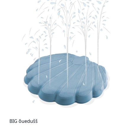
BIG õuedušš