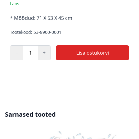
Laos
Kirjeldus
* Mõõdud: 71 Χ 53 Χ 45 cm
Tootekood: 53-8900-0001
−
+
Lisa ostukorvi
Kogus
Sarnased tooted