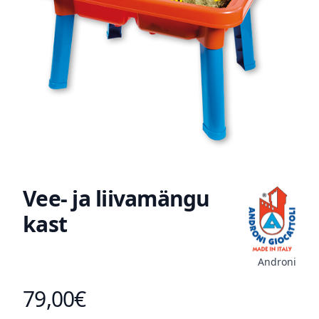
Vee- ja liivamängu
kast
Androni
79,00€
Toote hind