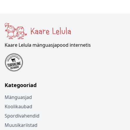
Kaare Lelula mänguasjapood internetis
Kategooriad
Mänguasjad
Koolikaubad
Spordivahendid
Muusikariistad