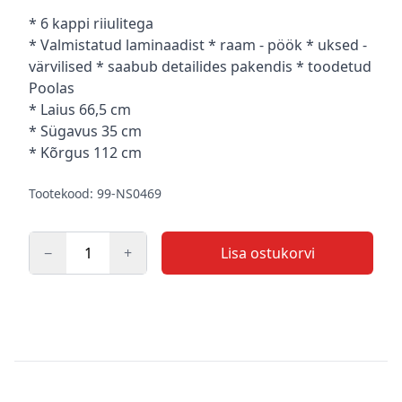
Kirjeldus
* 6 kappi riiulitega
* Valmistatud laminaadist * raam - pöök * uksed -
värvilised * saabub detailides pakendis * toodetud
Poolas
* Laius 66,5 cm
* Sügavus 35 cm
* Kõrgus 112 cm
Tootekood: 99-NS0469
−
+
Lisa ostukorvi
Kogus