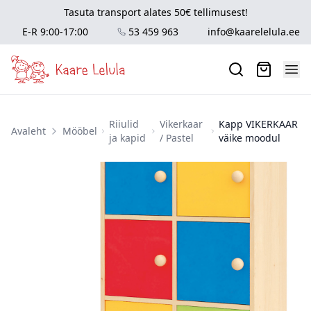
Tasuta transport alates 50€ tellimusest!
E-R 9:00-17:00
53 459 963
info@kaarelelula.ee
Riiulid
Vikerkaar
Kapp VIKERKAAR
Avaleht
Mööbel
ja kapid
/ Pastel
väike moodul