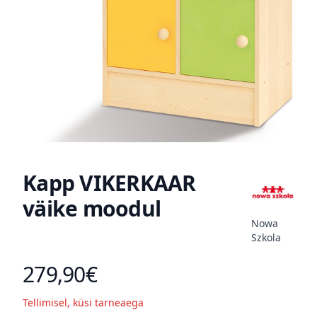
Kapp VIKERKAAR
väike moodul
Nowa
Szkola
279,90€
Toote hind
Tellimisel, küsi tarneaega