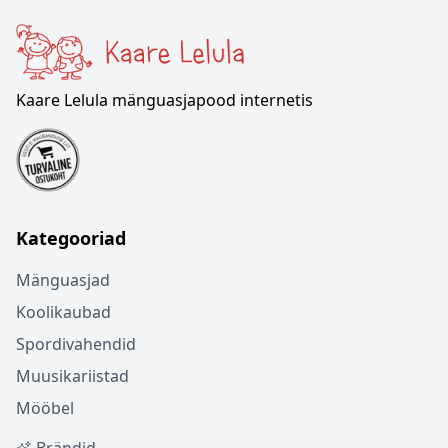
Kaare Lelula mänguasjapood internetis
Kategooriad
Mänguasjad
Koolikaubad
Spordivahendid
Muusikariistad
Mööbel