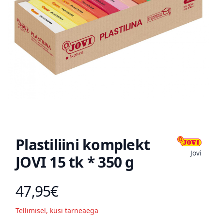
Plastiliini komplekt
Jovi
JOVI 15 tk * 350 g
47,95€
Toote hind
Tellimisel, küsi tarneaega