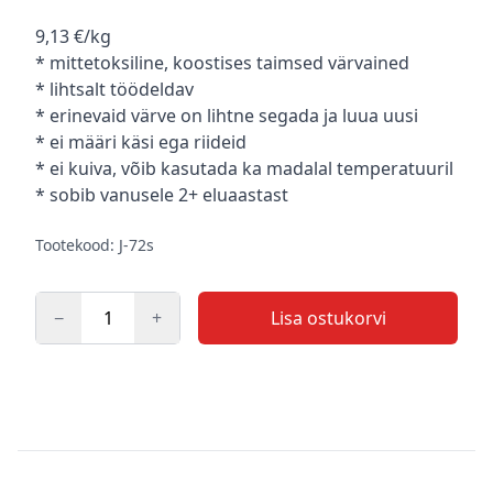
Kirjeldus
9,13 €/kg
* mittetoksiline, koostises taimsed värvained
* lihtsalt töödeldav
* erinevaid värve on lihtne segada ja luua uusi
* ei määri käsi ega riideid
* ei kuiva, võib kasutada ka madalal temperatuuril
* sobib vanusele 2+ eluaastast
Tootekood: J-72s
−
+
Lisa ostukorvi
Kogus