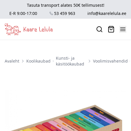
Tasuta transport alates 50€ tellimusest!
E-R 9:00-17:00
53 459 963
info@kaarelelula.ee
Kunsti- ja
Avaleht
Koolikaubad
Voolimisvahendid
käsitöökaubad