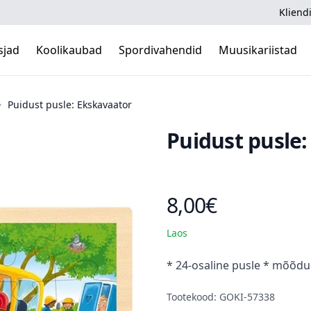
Kliendi
sjad
Koolikaubad
Spordivahendid
Muusikariistad
Puidust pusle: Ekskavaator
Puidust pusle
8,00€
Toote hind
Laos
Kirjeldus
* 24-osaline pusle * mõõdu
Tootekood: GOKI-57338