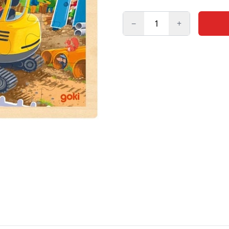
−
+
Kogus