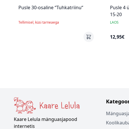
Pusle 30-osaline “Tuhkatriinu“
Pusle 4 ü
15-20
Tellimisel, küsi tarneaega
LAOS
12,95€
Kategoor
Mänguasj
Kaare Lelula mänguasjapood
Koolikaub
internetis