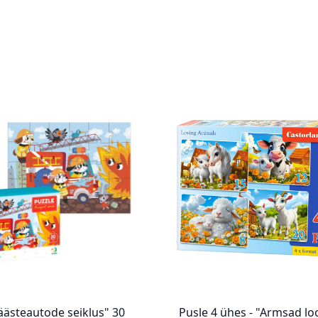
äästeautode seiklus" 30
Pusle 4 ühes - "Armsad l