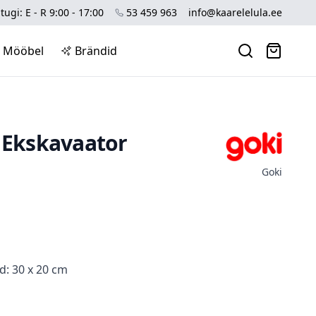
tugi: E - R 9:00 - 17:00
53 459 963
info@kaarelelula.ee
Mööbel
Brändid
: Ekskavaator
Goki
d: 30 x 20 cm