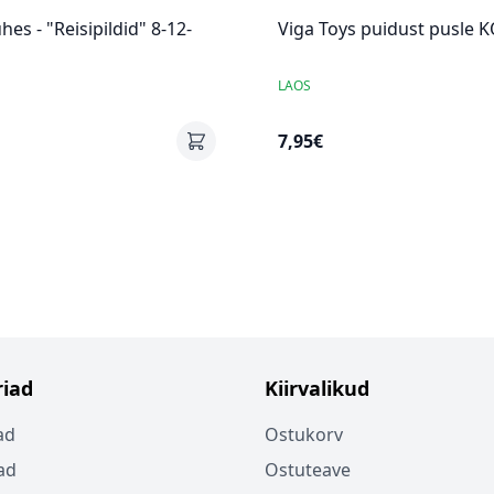
hes - "Reisipildid" 8-12-
Viga Toys puidust pusle
LAOS
7,95€
iad
Kiirvalikud
ad
Ostukorv
ad
Ostuteave