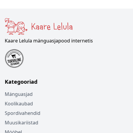
Kaare Lelula mänguasjapood internetis
Kategooriad
Mänguasjad
Koolikaubad
Spordivahendid
Muusikariistad
Mööbel