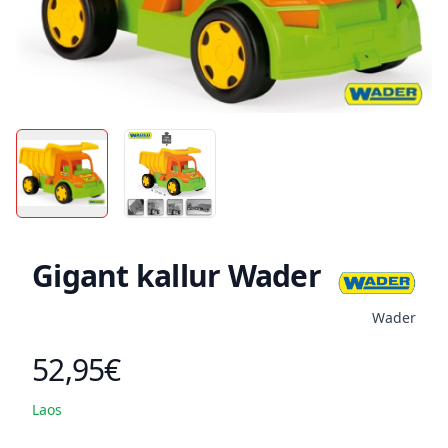
Gigant kallur Wader
Wader
52,95€
Toote hind
Laos