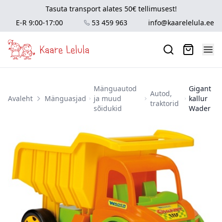
Tasuta transport alates 50€ tellimusest!
E-R 9:00-17:00
53 459 963
info@kaarelelula.ee
Mänguautod
Gigant
Autod,
Avaleht
Mänguasjad
ja muud
kallur
traktorid
sõidukid
Wader