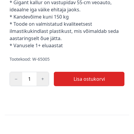
Kirjeldus
* Gigant kallur on vastupidav 55-cm veoauto,
ideaalne iga väike ehitaja jaoks.
* Kandevõime kuni 150 kg
* Toode on valmistatud kvaliteetsest
ilmastikukindlast plastikust, mis võimaldab seda
aastaringselt õue jätta.
* Vanusele 1+ eluaastat
Tootekood: W-65005
−
+
Lisa ostukorvi
Kogus