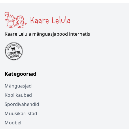
Kaare Lelula mänguasjapood internetis
Kategooriad
Mänguasjad
Koolikaubad
Spordivahendid
Muusikariistad
Mööbel