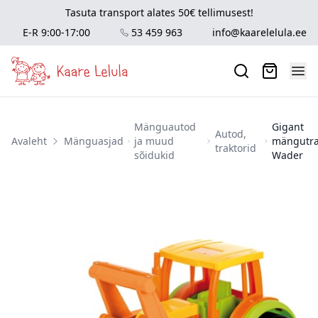
Tasuta transport alates 50€ tellimusest!
E-R 9:00-17:00
53 459 963
info@kaarelelula.ee
Mänguautod
Gigant
Autod,
Avaleht
Mänguasjad
ja muud
mängutra
traktorid
sõidukid
Wader