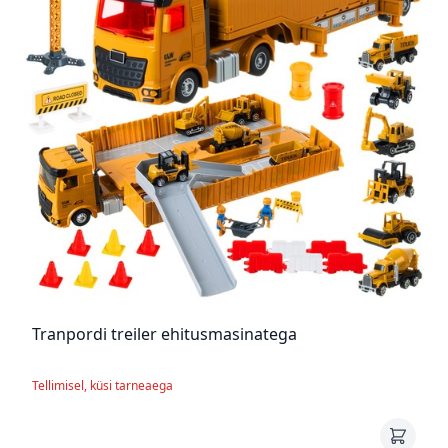
Tranpordi treiler ehitusmasinatega
Tellimisel, küsi tarneaega