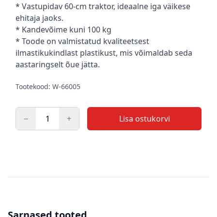
Kirjeldus
* Vastupidav 60-cm traktor, ideaalne iga väikese
ehitaja jaoks.
* Kandevõime kuni 100 kg
* Toode on valmistatud kvaliteetsest
ilmastikukindlast plastikust, mis võimaldab seda
aastaringselt õue jätta.
Tootekood: W-66005
−
+
Lisa ostukorvi
Kogus
Sarnased tooted