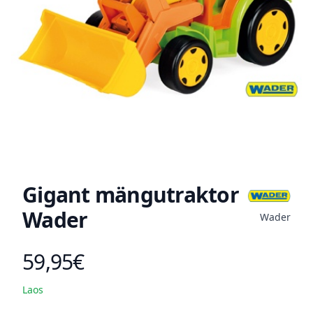
Gigant mängutraktor
Wader
Wader
59,95€
Toote hind
Laos