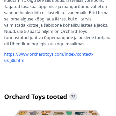
kulutamist, olgu see siis kodus, lasteaias või koolis.
Tagatud tasakaal õppimise ja mängurõõmu vahel on
saanud heakskiidu nii lastelt kui vanemailt. Briti firma
sai oma alguse köögilaua ääres, kui oli tarvis
valmistada klotse ja šabloone kohaliku lasteaia jaoks.
Nüüd, üle 50 aasta hiljem on Orchard Toys
tunnustatud juhtiva õppemängude ja puslede tootjana
nii Ühendkuningriigis kui kogu maailmas.
https://www.orchardtoys.com/index/contact-
us_88.htm
Orchard Toys tooted
72