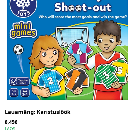
Lauamäng: Karistuslöök
8,45€
LAOS