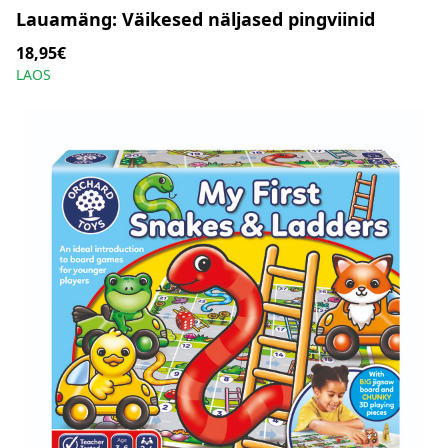
Lauamäng: Väikesed näljased pingviinid
18,95€
LAOS