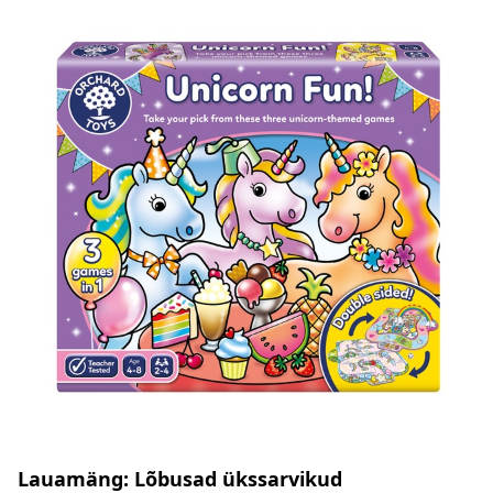
Lauamäng: Lõbusad ükssarvikud