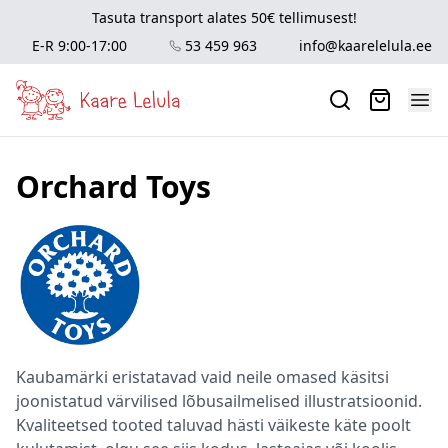
Tasuta transport alates 50€ tellimusest!
E-R 9:00-17:00
53 459 963
info@kaarelelula.ee
Orchard Toys
Kaubamärki eristatavad vaid neile omased käsitsi
joonistatud värvilised lõbusailmelised illustratsioonid.
Kvaliteetsed tooted taluvad hästi väikeste käte poolt