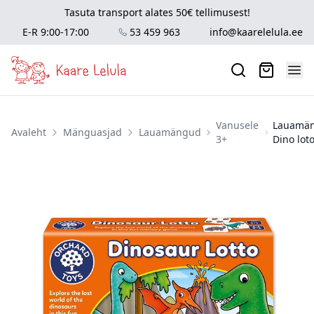
Tasuta transport alates 50€ tellimusest!
E-R 9:00-17:00
53 459 963
info@kaarelelula.ee
Vanusele
Lauamän
Avaleht
Mänguasjad
Lauamängud
3+
Dino lot