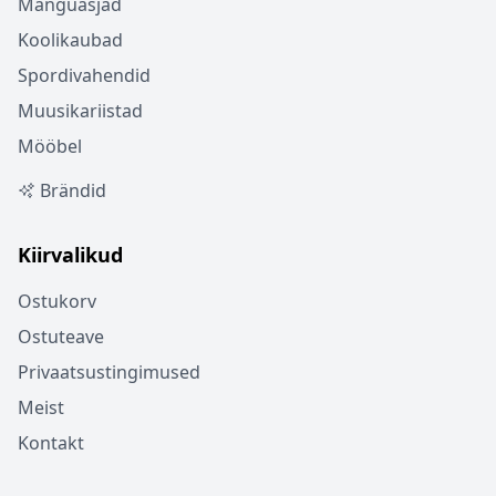
Mänguasjad
Koolikaubad
Spordivahendid
Muusikariistad
Mööbel
Brändid
Kiirvalikud
Ostukorv
Ostuteave
Privaatsustingimused
Meist
Kontakt