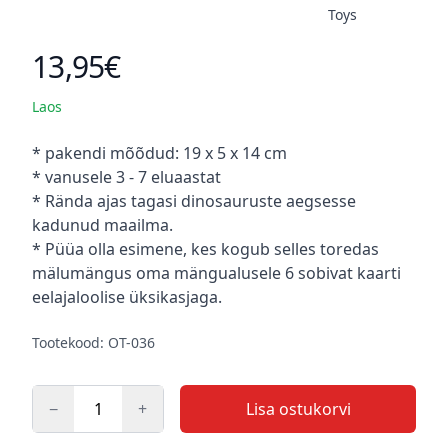
Toys
13,95€
Toote hind
Laos
Kirjeldus
* pakendi mõõdud: 19 x 5 x 14 cm
* vanusele 3 - 7 eluaastat
* Rända ajas tagasi dinosauruste aegsesse
kadunud maailma.
* Püüa olla esimene, kes kogub selles toredas
mälumängus oma mängualusele 6 sobivat kaarti
eelajaloolise üksikasjaga.
Tootekood: OT-036
−
+
Lisa ostukorvi
Kogus