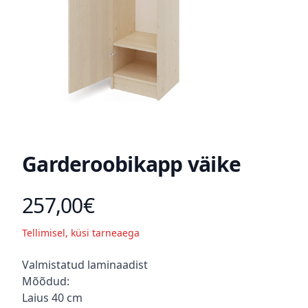
Garderoobikapp väike
257,00€
Toote hind
Tellimisel, küsi tarneaega
Kirjeldus
Valmistatud laminaadist
Mõõdud:
Laius 40 cm