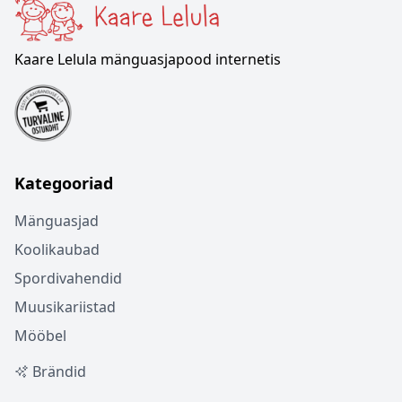
Kaare Lelula mänguasjapood internetis
Kategooriad
Mänguasjad
Koolikaubad
Spordivahendid
Muusikariistad
Mööbel
Brändid