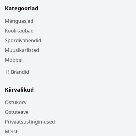
Kategooriad
Mänguasjad
Koolikaubad
Spordivahendid
Muusikariistad
Mööbel
Brändid
Kiirvalikud
Ostukorv
Ostuteave
Privaatsustingimused
Meist