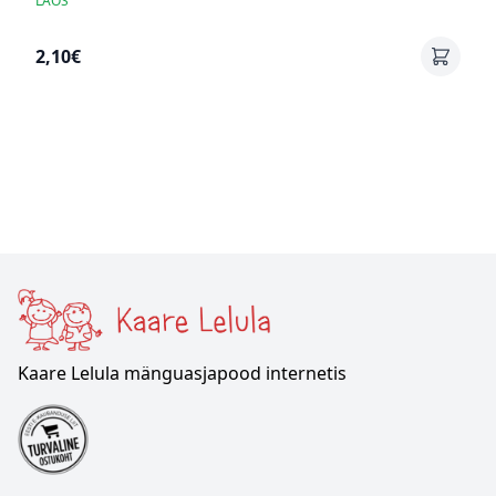
LAOS
2,10€
Kaare Lelula mänguasjapood internetis