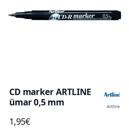
CD marker ARTLINE
ümar 0,5 mm
Artline
1,95€
Toote hind