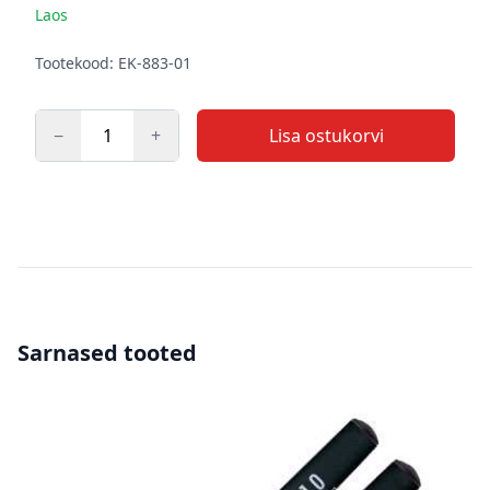
Laos
Kirjeldus
Tootekood: EK-883-01
−
+
Lisa ostukorvi
Kogus
Sarnased tooted