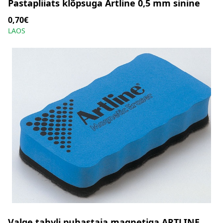
Pastapliiats klõpsuga Artline 0,5 mm sinine
0,70€
LAOS
Valge tahvli puhastaja magnetiga ARTLINE