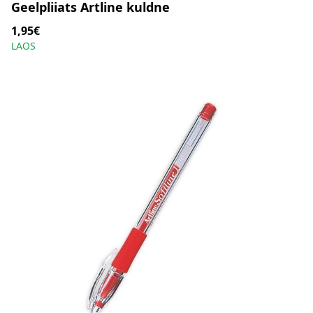
Geelpliiats Artline kuldne
1,95€
LAOS