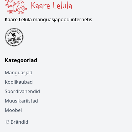
Kaare Lelula mänguasjapood internetis
Kategooriad
Mänguasjad
Koolikaubad
Spordivahendid
Muusikariistad
Mööbel
Brändid