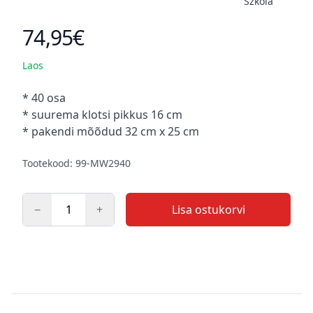
Szkola
74,95€
Toote hind
Laos
Kirjeldus
* 40 osa
* suurema klotsi pikkus 16 cm
* pakendi mõõdud 32 cm x 25 cm
Tootekood: 99-MW2940
−
+
Lisa ostukorvi
Kogus