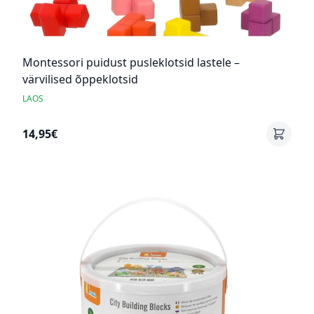
Montessori puidust pusleklotsid lastele –
värvilised õppeklotsid
LAOS
14,95€