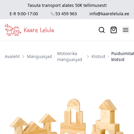
Tasuta transport alates 50€ tellimusest!
E-R 9:00-17:00
53 459 963
info@kaarelelula.ee
Motoorika
Puiduimita
Avaleht
Mänguasjad
Klotsid
mänguasjad
klotsid