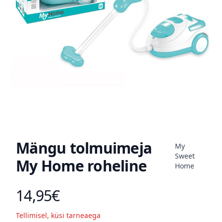
Mängu tolmuimeja
My
Sweet
My Home roheline
Home
14,95€
Toote hind
Tellimisel, küsi tarneaega