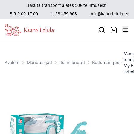
Tasuta transport alates 50€ tellimusest!
E-R 9:00-17:00
53 459 963
info@kaarelelula.ee
Män
tolm
Avaleht
Mänguasjad
Rollimängud
Kodumängud
My 
rohe