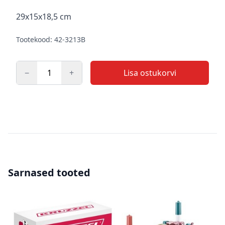
Kirjeldus
29x15x18,5 cm
Tootekood: 42-3213B
−
+
Lisa ostukorvi
Kogus
Sarnased tooted