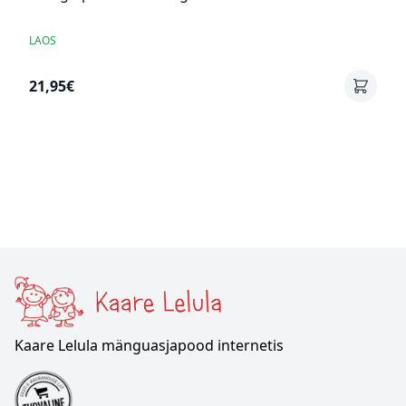
LAOS
21,95€
Kaare Lelula mänguasjapood internetis