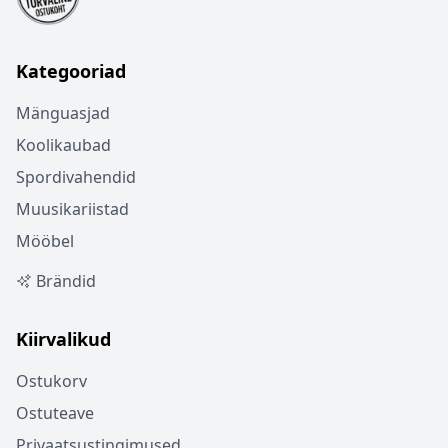
Kategooriad
Mänguasjad
Koolikaubad
Spordivahendid
Muusikariistad
Mööbel
Brändid
Kiirvalikud
Ostukorv
Ostuteave
Privaatsustingimused