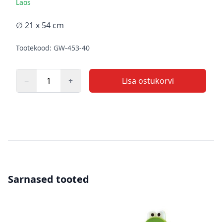
Laos
Kirjeldus
∅ 21 x 54 cm
Tootekood: GW-453-40
−
+
Lisa ostukorvi
Kogus
Sarnased tooted