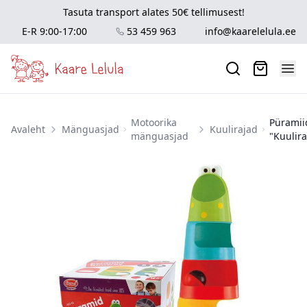
Tasuta transport alates 50€ tellimusest!
E-R 9:00-17:00
53 459 963
info@kaarelelula.ee
Motoorika
Püramii
Avaleht
Mänguasjad
Kuulirajad
mänguasjad
"Kuulir