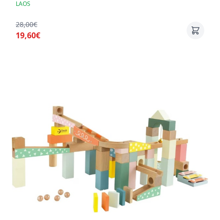
LAOS
28,00€
19,60€