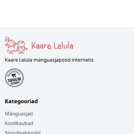
Kaare Lelula mänguasjapood internetis
Kategooriad
Mänguasjad
Koolikaubad
Spordivahendid