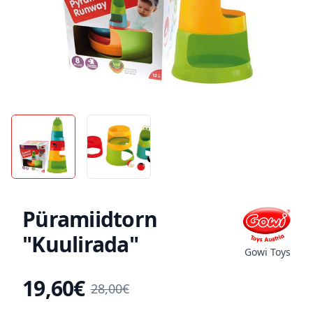
Püramiidtorn
"Kuulirada"
Gowi Toys
19,60€
Toote hind
28,00€