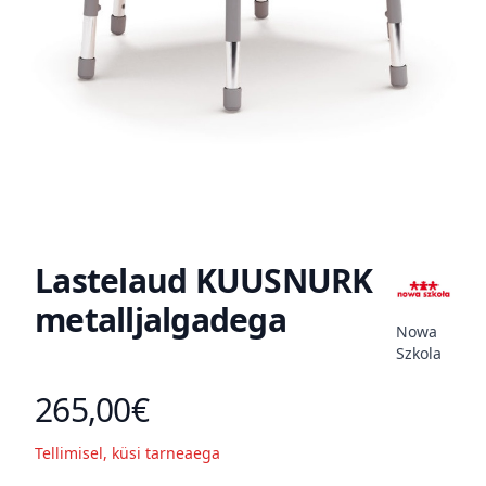
Lastelaud KUUSNURK
metalljalgadega
Nowa
Szkola
265,00€
Toote hind
Tellimisel, küsi tarneaega