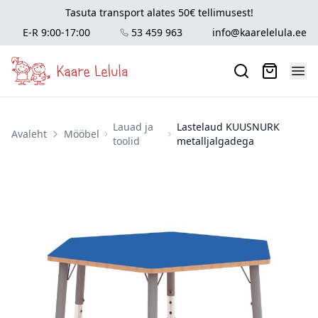
Tasuta transport alates 50€ tellimusest!
E-R 9:00-17:00
53 459 963
info@kaarelelula.ee
Lauad ja
Lastelaud KUUSNURK
Avaleht
Mööbel
toolid
metalljalgadega