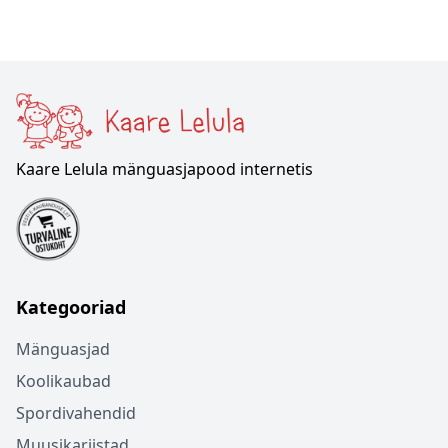
Kaare Lelula mänguasjapood internetis
Kategooriad
Mänguasjad
Koolikaubad
Spordivahendid
Muusikariistad