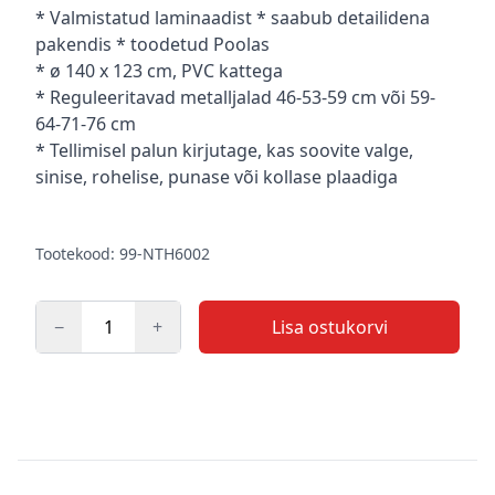
Kirjeldus
* Valmistatud laminaadist * saabub detailidena
pakendis * toodetud Poolas
* ø 140 x 123 cm, PVC kattega
* Reguleeritavad metalljalad 46-53-59 cm või 59-
64-71-76 cm
* Tellimisel palun kirjutage, kas soovite valge,
sinise, rohelise, punase või kollase plaadiga
Tootekood: 99-NTH6002
−
+
Lisa ostukorvi
Kogus