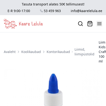
Tasuta transport alates 50€ tellimusest!
E-R 9:00-17:00
53 459 963
info@kaarelelula.ee
Liim
Kids
Liimid,
Avaleht
Koolikaubad
Kontorikaubad
Craf
liimipüstolid
100
ml