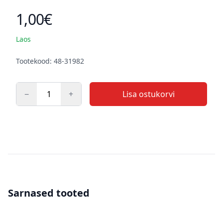
1,00€
Toote hind
Laos
Kirjeldus
Tootekood: 48-31982
−
+
Lisa ostukorvi
Kogus
Sarnased tooted