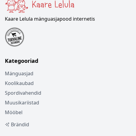
Kaare Lelula mänguasjapood internetis
Kategooriad
Mänguasjad
Koolikaubad
Spordivahendid
Muusikariistad
Mööbel
Brändid