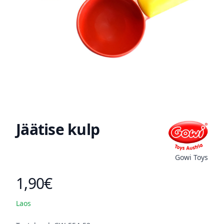
Jäätise kulp
Gowi Toys
1,90€
Toote hind
Laos