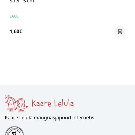
Sõel 15 cm
LAOS
1,60€
Kaare Lelula mänguasjapood internetis