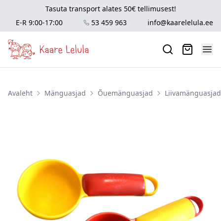
Tasuta transport alates 50€ tellimusest!
E-R 9:00-17:00
53 459 963
info@kaarelelula.ee
Avaleht
Mänguasjad
Õuemänguasjad
Liivamänguasjad