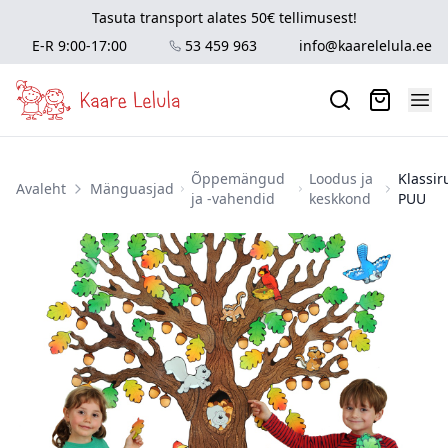
Tasuta transport alates 50€ tellimusest!
E-R 9:00-17:00
53 459 963
info@kaarelelula.ee
Õppemängud
Loodus ja
Klassi
Avaleht
Mänguasjad
ja -vahendid
keskkond
PUU