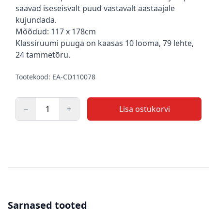
saavad iseseisvalt puud vastavalt aastaajale
kujundada.
Mõõdud: 117 x 178cm
Klassiruumi puuga on kaasas 10 looma, 79 lehte,
24 tammetõru.
Tootekood: EA-CD110078
−
+
Lisa ostukorvi
Kogus
Sarnased tooted