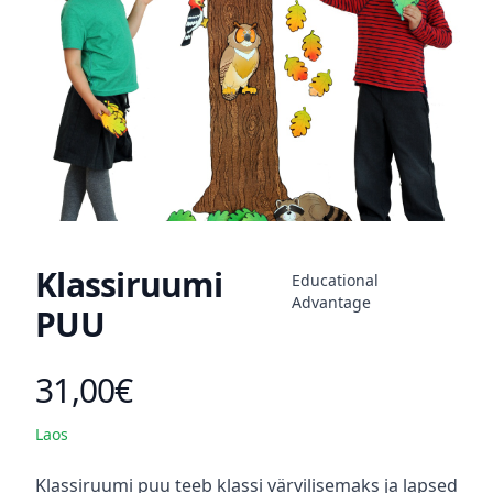
Klassiruumi
Educational
Advantage
PUU
31,00€
Toote hind
Laos
Kirjeldus
Klassiruumi puu teeb klassi värvilisemaks ja lapsed