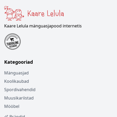
Kaare Lelula mänguasjapood internetis
Kategooriad
Mänguasjad
Koolikaubad
Spordivahendid
Muusikariistad
Mööbel
Brändid