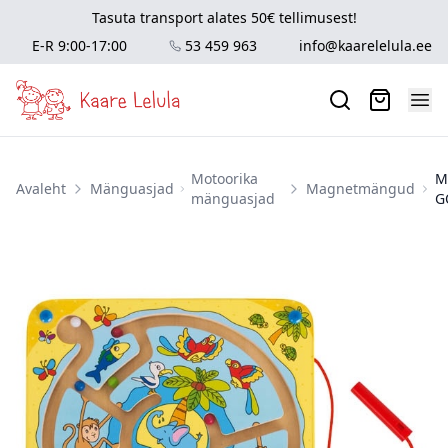
Tasuta transport alates 50€ tellimusest!
E-R 9:00-17:00
53 459 963
info@kaarelelula.ee
Motoorika
M
Avaleht
Mänguasjad
Magnetmängud
mänguasjad
G