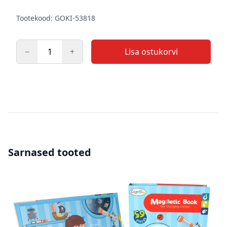
Tootekood: GOKI-53818
−
+
Lisa ostukorvi
Kogus
Sarnased tooted