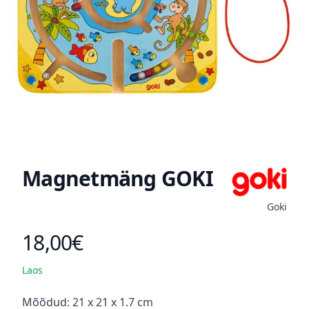
Magnetmäng GOKI
Goki
18,00€
Toote hind
Laos
Kirjeldus
Mõõdud: 21 x 21 x 1.7 cm