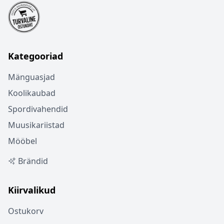
Kategooriad
Mänguasjad
Koolikaubad
Spordivahendid
Muusikariistad
Mööbel
Brändid
Kiirvalikud
Ostukorv