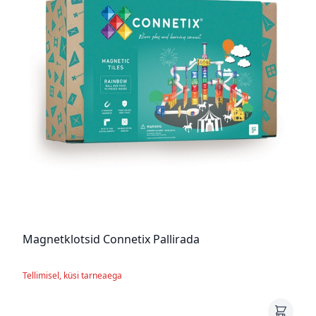
Magnetklotsid Connetix Pallirada
Tellimisel, küsi tarneaega