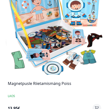
Magnetpusle Riietamismäng Poiss
LAOS
13,95€