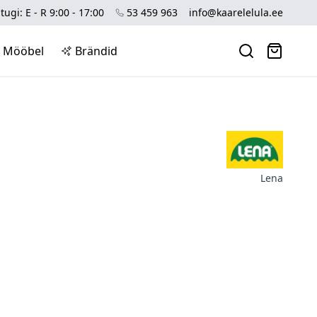
tugi: E - R 9:00 - 17:00
53 459 963
info@kaarelelula.ee
Mööbel
Brändid
Lena