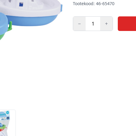
Tootekood: 46-65470
−
+
Kogus