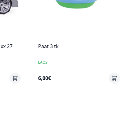
xx 27
Paat 3 tk
LAOS
6,00€