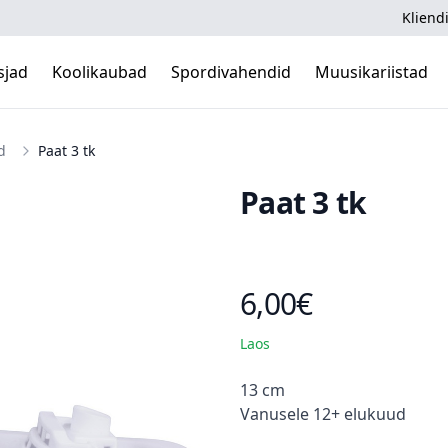
Kliendi
sjad
Koolikaubad
Spordivahendid
Muusikariistad
d
Paat 3 tk
Paat 3 tk
6,00€
Toote hind
Laos
Kirjeldus
13 cm
Vanusele 12+ elukuud