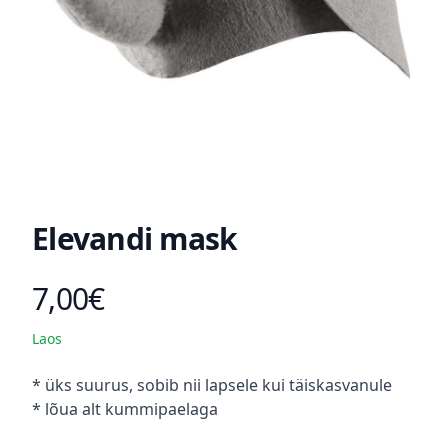
Elevandi mask
7,00€
Toote hind
Laos
Kirjeldus
* üks suurus, sobib nii lapsele kui täiskasvanule
* lõua alt kummipaelaga