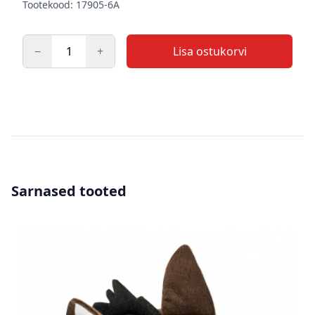
Tootekood: 17905-6A
−
+
Lisa ostukorvi
Kogus
Sarnased tooted