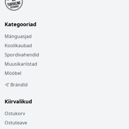
Kategooriad
Mänguasjad
Koolikaubad
Spordivahendid
Muusikariistad
Mööbel
Brändid
Kiirvalikud
Ostukorv
Ostuteave