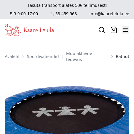
Tasuta transport alates 50€ tellimusest!
E-R 9:00-17:00
53 459 963
info@kaarelelula.ee
Muu aktiivne
Avaleht
Spordivahendid
Batuut
tegevus