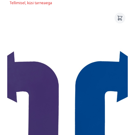
Tellimisel, küsi tarneaega