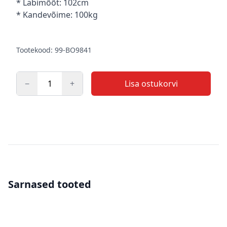
* Läbimõõt: 102cm
* Kandevõime: 100kg
Tootekood: 99-BO9841
−
+
Lisa ostukorvi
Kogus
Sarnased tooted