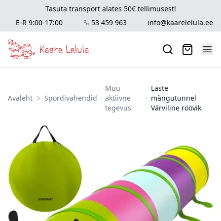
Tasuta transport alates 50€ tellimusest!
E-R 9:00-17:00
53 459 963
info@kaarelelula.ee
Muu
Laste
Avaleht
Spordivahendid
aktiivne
mängutunnel
tegevus
Värviline röövik