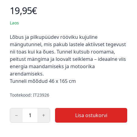
19,95€
Toote hind
Laos
Kirjeldus
Lõbus ja pilkupüüdev rööviku kujuline
mängutunnel, mis pakub lastele aktiivset tegevust
nii toas kui ka õues. Tunnel kutsub roomama,
peitust mängima ja loovalt seiklema – ideaalne viis
energia maandamiseks ja motoorika
arendamiseks.
Tunneli mõõdud 46 x 165 cm
Tootekood: IT23926
−
+
Lisa ostukorvi
Kogus