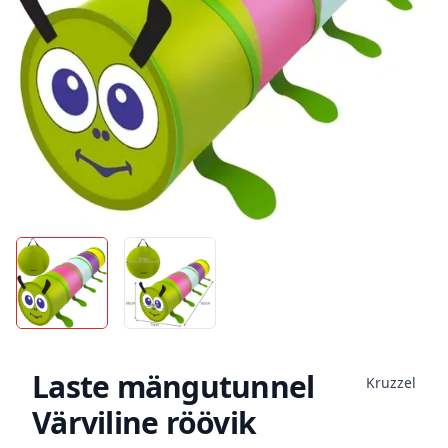
Laste mängutunnel
Kruzzel
Värviline röövik