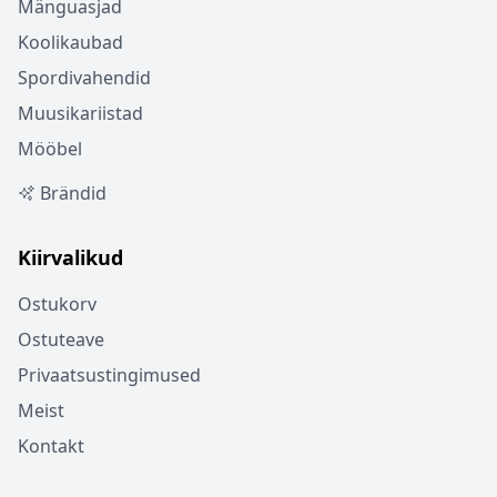
Mänguasjad
Koolikaubad
Spordivahendid
Muusikariistad
Mööbel
Brändid
Kiirvalikud
Ostukorv
Ostuteave
Privaatsustingimused
Meist
Kontakt