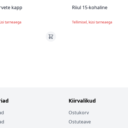
rvete kapp
Riiul 15-kohaline
küsi tarneaega
Tellimisel, küsi tarneaega
iad
Kiirvalikud
ad
Ostukorv
ad
Ostuteave