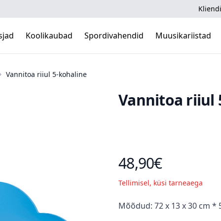
Kliendi
sjad
Koolikaubad
Spordivahendid
Muusikariistad
Vannitoa riiul 5-kohaline
Vannitoa riiul
48,90€
Toote hind
Tellimisel, küsi tarneaega
Kirjeldus
Mõõdud: 72 x 13 x 30 cm * 5