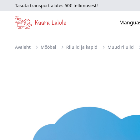
Tasuta transport alates 50€ tellimusest!
Mängua
Avaleht
Mööbel
Riiulid ja kapid
Muud riiulid