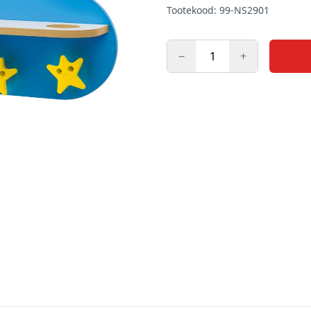
Tootekood: 99-NS2901
−
+
Kogus