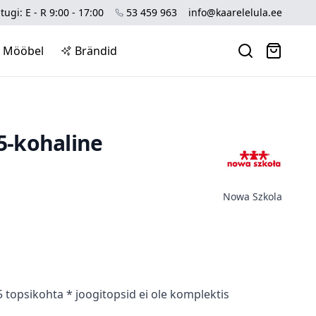
tugi: E - R 9:00 - 17:00
53 459 963
info@kaarelelula.ee
Mööbel
Brändid
 5-kohaline
Nowa Szkola
 topsikohta * joogitopsid ei ole komplektis