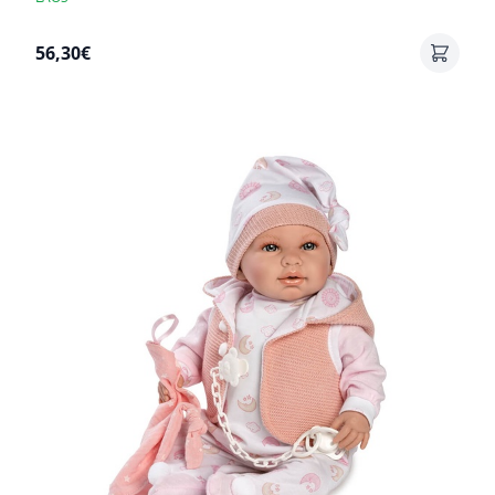
56,30€