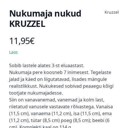
Nukumaja nukud
Kruzzel
KRUZZEL
11,95€
Toote hind
Laos
Kirjeldus
Sobib lastele alates 3-st eluaastast.
Nukumaja pere koosneb 7 inimesest. Tegelaste
jalad ja käed on liigutatavad, lisades mängule
realistlikkust. Nukukesed sobivad peaaegu kõigi
tootjate nukumajadesse.
Siin on vanavanemad, vanemad ja kolm last,
riietatud vanusele vastavate rõivastega. Vanaisa
(11,5 cm), vanaema (11,2 cm), isa (11,5 cm), ema
(11,2 cm), tütar (8,5 cm) poeg (8,5 cm); beebi (6
cm). Komplekti kaal on 114 g.