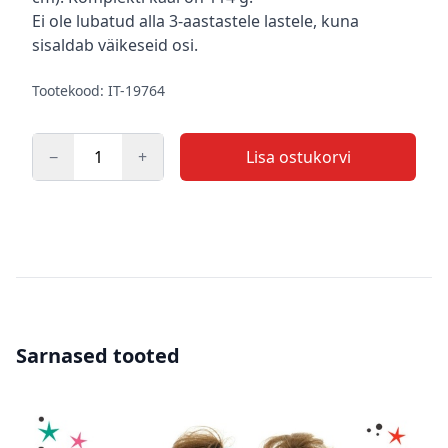
Ei ole lubatud alla 3-aastastele lastele, kuna
sisaldab väikeseid osi.
Tootekood: IT-19764
−
+
Lisa ostukorvi
Kogus
Sarnased tooted