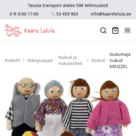
Tasuta transport alates 50€ tellimusest!
E-R 9:00-17:00
53 459 963
info@kaarelelula.ee
Nukumaja
Nukud ja
Avaleht
Mänguasjad
Nukud
nukud
nukutarbed
KRUZZEL