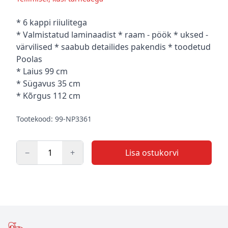
Kirjeldus
* 6 kappi riiulitega
* Valmistatud laminaadist * raam - pöök * uksed -
värvilised * saabub detailides pakendis * toodetud
Poolas
* Laius 99 cm
* Sügavus 35 cm
* Kõrgus 112 cm
Tootekood: 99-NP3361
−
+
Lisa ostukorvi
Kogus