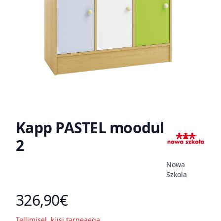
Kapp PASTEL moodul
2
Nowa
Szkola
326,90€
Toote hind
Tellimisel, küsi tarneaega