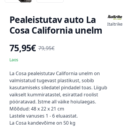
Pealeistutav auto La
Italtrike
Cosa California unelm
75,95€
Toote hind
79,95€
Laos
Kirjeldus
La Cosa pealeistutav California unelm on
valmistatud tugevast plastikust, sobib
kasutamiseks siledatel pindadel toas. Liigub
vaikselt kummiratastel, esirattad roolist
pööratavad. Istme all väike hoiulaegas.
Mõõdud: 48 x 22 x 21 cm
Lastele vanuses 1 - 6 eluaastat.
La Cosa kandevõime on 50 kg