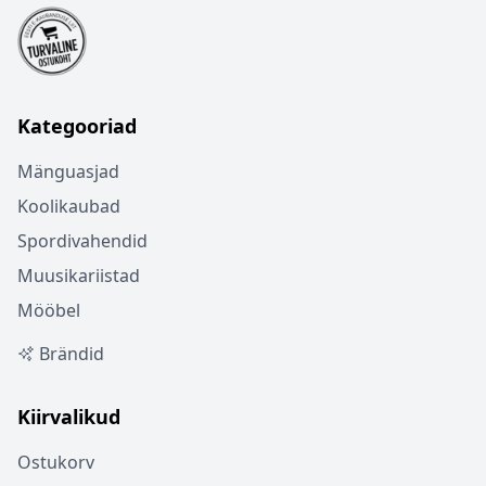
Kategooriad
Mänguasjad
Koolikaubad
Spordivahendid
Muusikariistad
Mööbel
Brändid
Kiirvalikud
Ostukorv