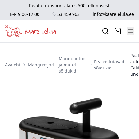
Tasuta transport alates 50€ tellimusest!
E-R 9:00-17:00
53 459 963
info@kaarelelula.ee
Peal
Mänguautod
Pealeistutavad
aut
Avaleht
Mänguasjad
ja muud
sõidukid
Cali
sõidukid
une