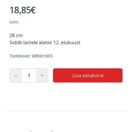
18,85€
Toote hind
Laos
Kirjeldus
28 cm
Sobib lastele alates 12. elukuust
Tootekood: WB001603
−
+
Lisa ostukorvi
Kogus