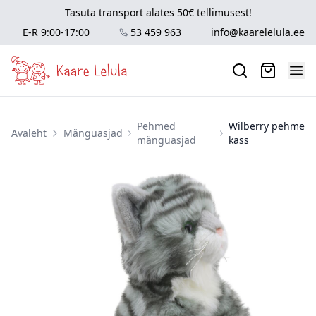
Tasuta transport alates 50€ tellimusest!
E-R 9:00-17:00
53 459 963
info@kaarelelula.ee
Pehmed
Wilberry pehme
Avaleht
Mänguasjad
mänguasjad
kass