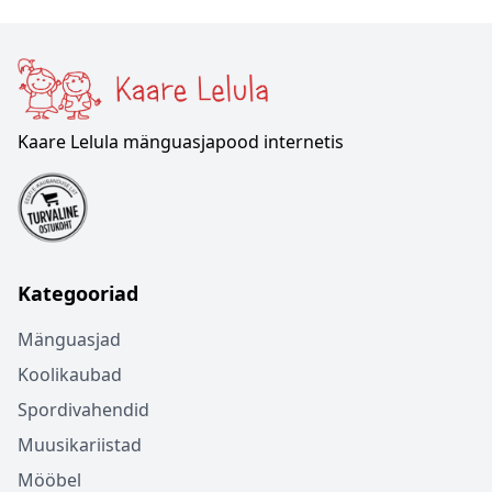
Kaare Lelula mänguasjapood internetis
Kategooriad
Mänguasjad
Koolikaubad
Spordivahendid
Muusikariistad
Mööbel