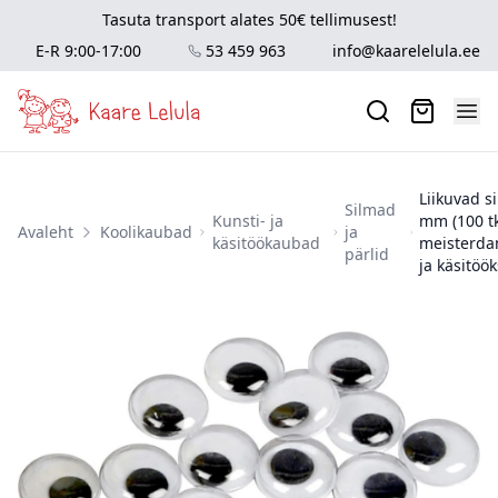
Tasuta transport alates 50€ tellimusest!
E-R 9:00-17:00
53 459 963
info@kaarelelula.ee
Liikuvad s
Silmad
Kunsti- ja
mm (100 tk
Avaleht
Koolikaubad
ja
käsitöökaubad
meisterda
pärlid
ja käsitöök