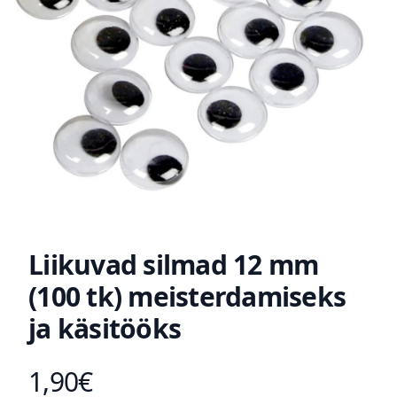
Liikuvad silmad 12 mm
(100 tk) meisterdamiseks
ja käsitööks
1,90€
Toote hind