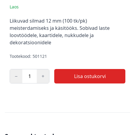
Laos
Kirjeldus
Liikuvad silmad 12 mm (100 tk/pk)
meisterdamiseks ja käsitööks. Sobivad laste
loovtöödele, kaartidele, nukkudele ja
dekoratsioonidele
Tootekood: 501121
−
+
Lisa ostukorvi
Kogus