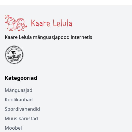
Kaare Lelula mänguasjapood internetis
Kategooriad
Mänguasjad
Koolikaubad
Spordivahendid
Muusikariistad
Mööbel