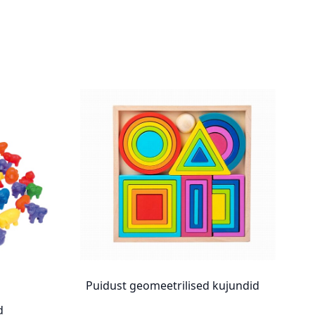
Puidust geomeetrilised kujundid
d