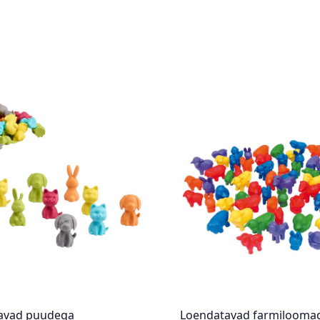
avad puudega
Loendatavad farmilooma