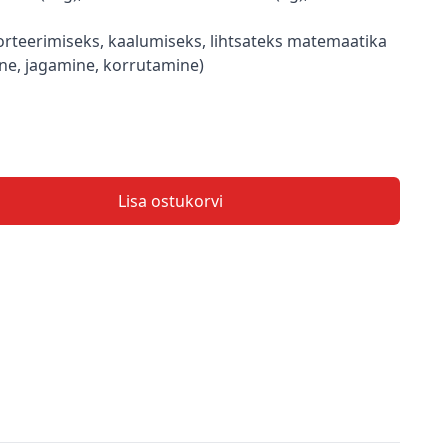
orteerimiseks, kaalumiseks, lihtsateks matemaatika
ine, jagamine, korrutamine)
Lisa ostukorvi