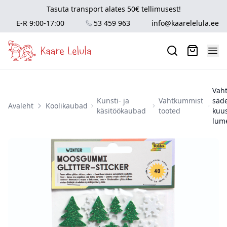
Tasuta transport alates 50€ tellimusest!
E-R 9:00-17:00
53 459 963
info@kaarelelula.ee
Vah
Kunsti- ja
Vahtkummist
säd
Avaleht
Koolikaubad
käsitöökaubad
tooted
kuus
lum