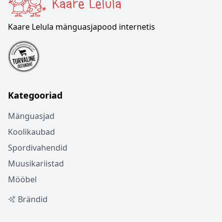
Kaare Lelula mänguasjapood internetis
Kategooriad
Mänguasjad
Koolikaubad
Spordivahendid
Muusikariistad
Mööbel
Brändid