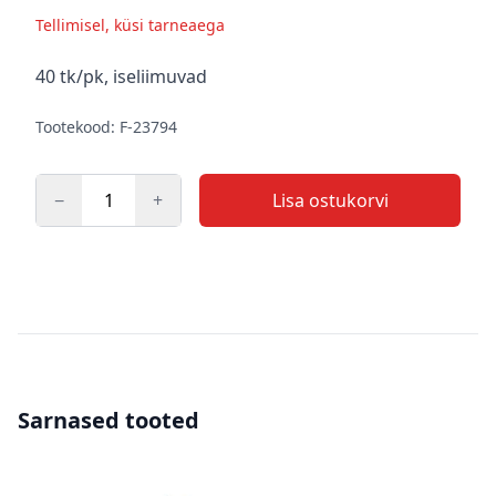
Tellimisel, küsi tarneaega
Kirjeldus
40 tk/pk, iseliimuvad
Tootekood: F-23794
−
+
Lisa ostukorvi
Kogus
Sarnased tooted