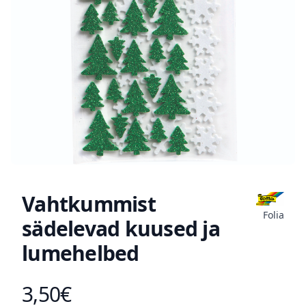
Vahtkummist
Folia
sädelevad kuused ja
lumehelbed
3,50€
Toote hind