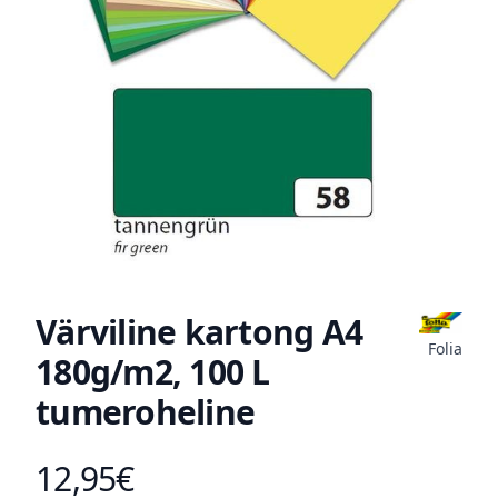
Värviline kartong A4
Folia
180g/m2, 100 L
tumeroheline
12,95€
Toote hind