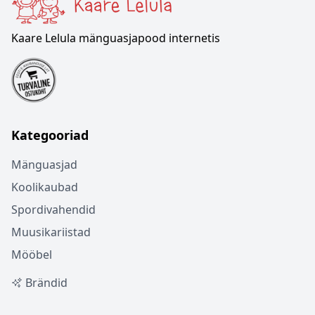
Kaare Lelula mänguasjapood internetis
Kategooriad
Mänguasjad
Koolikaubad
Spordivahendid
Muusikariistad
Mööbel
Brändid