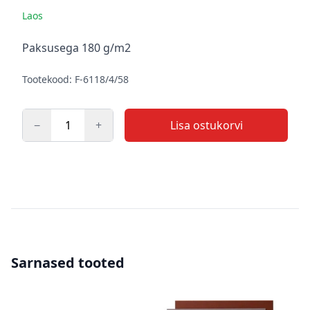
Laos
Kirjeldus
Paksusega 180 g/m2
Tootekood: F-6118/4/58
−
+
Lisa ostukorvi
Kogus
Sarnased tooted