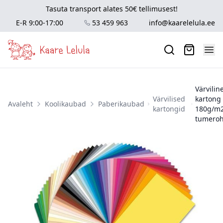
Tasuta transport alates 50€ tellimusest!
E-R 9:00-17:00
53 459 963
info@kaarelelula.ee
Värvilin
Värvilised
kartong
Avaleht
Koolikaubad
Paberikaubad
kartongid
180g/m2
tumeroh