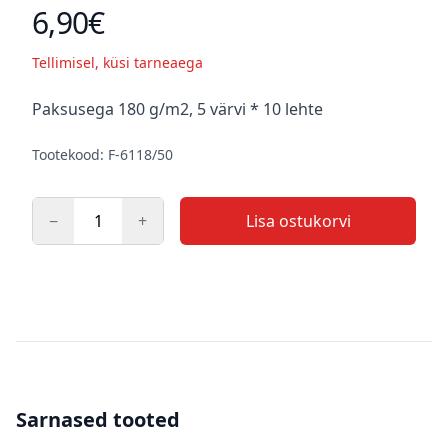
6,90€
Toote hind
Tellimisel, küsi tarneaega
Kirjeldus
Paksusega 180 g/m2, 5 värvi * 10 lehte
Tootekood: F-6118/50
−
+
Lisa ostukorvi
Kogus
Sarnased tooted