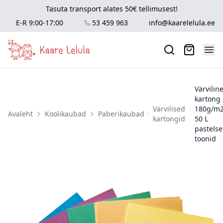
Tasuta transport alates 50€ tellimusest!
E-R 9:00-17:00
53 459 963
info@kaarelelula.ee
Värvilin
kartong
Värvilised
180g/m2
Avaleht
Koolikaubad
Paberikaubad
kartongid
50 L
pastels
toonid