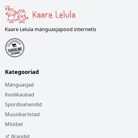
Kaare Lelula mänguasjapood internetis
Kategooriad
Mänguasjad
Koolikaubad
Spordivahendid
Muusikariistad
Mööbel
Brändid