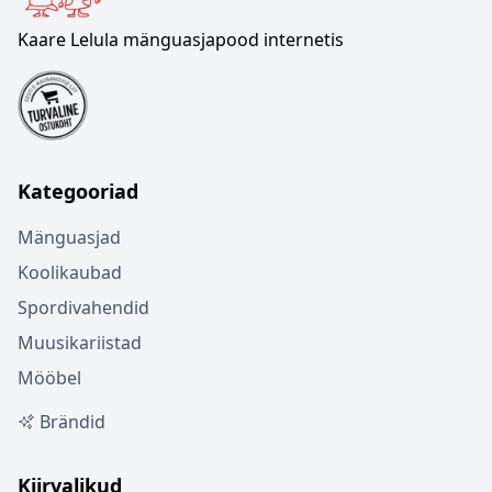
Kaare Lelula mänguasjapood internetis
Kategooriad
Mänguasjad
Koolikaubad
Spordivahendid
Muusikariistad
Mööbel
Brändid
Kiirvalikud