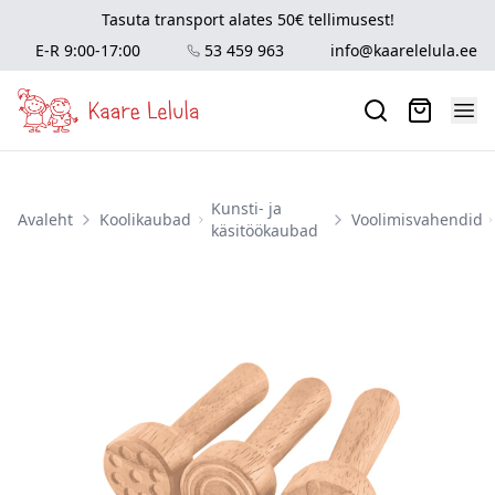
Tasuta transport alates 50€ tellimusest!
E-R 9:00-17:00
53 459 963
info@kaarelelula.ee
Kunsti- ja
Avaleht
Koolikaubad
Voolimisvahendid
käsitöökaubad