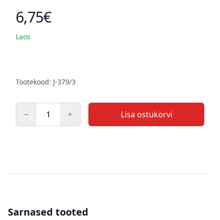
6,75€
Toote hind
Laos
Kirjeldus
Tootekood: J-379/3
−
+
Lisa ostukorvi
Kogus
Sarnased tooted