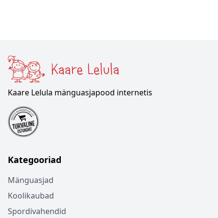
Kaare Lelula mänguasjapood internetis
Kategooriad
Mänguasjad
Koolikaubad
Spordivahendid