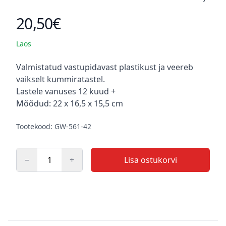
20,50€
Toote hind
Laos
Kirjeldus
Valmistatud vastupidavast plastikust ja veereb
vaikselt kummiratastel.
Lastele vanuses 12 kuud +
Mõõdud: 22 x 16,5 x 15,5 cm
Tootekood: GW-561-42
−
+
Lisa ostukorvi
Kogus