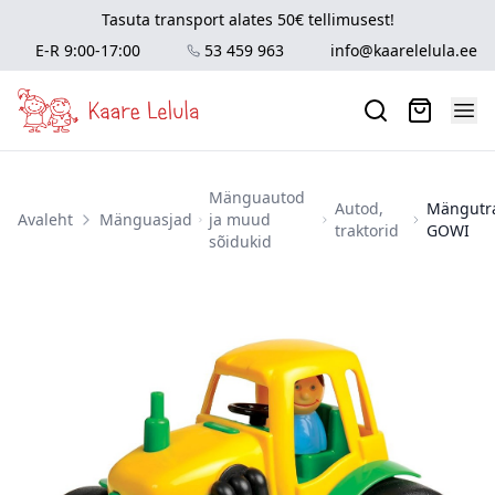
Tasuta transport alates 50€ tellimusest!
E-R 9:00-17:00
53 459 963
info@kaarelelula.ee
Mänguautod
Autod,
Mängutr
Avaleht
Mänguasjad
ja muud
traktorid
GOWI
sõidukid